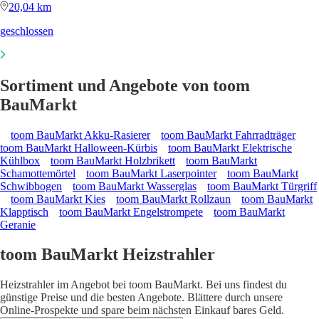
20,04 km
geschlossen
Sortiment und Angebote von toom
BauMarkt
toom BauMarkt Akku-Rasierer
toom BauMarkt Fahrradträger
toom BauMarkt Halloween-Kürbis
toom BauMarkt Elektrische
Kühlbox
toom BauMarkt Holzbrikett
toom BauMarkt
Schamottemörtel
toom BauMarkt Laserpointer
toom BauMarkt
Schwibbogen
toom BauMarkt Wasserglas
toom BauMarkt Türgriff
toom BauMarkt Kies
toom BauMarkt Rollzaun
toom BauMarkt
Klapptisch
toom BauMarkt Engelstrompete
toom BauMarkt
Geranie
toom BauMarkt Heizstrahler
Heizstrahler im Angebot bei toom BauMarkt. Bei uns findest du
günstige Preise und die besten Angebote. Blättere durch unsere
Online-Prospekte und spare beim nächsten Einkauf bares Geld.