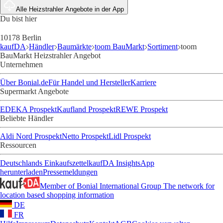
Alle Heizstrahler Angebote in der App
Du bist hier
10178 Berlin
kaufDA
Händler
Baumärkte
toom BauMarkt
Sortiment
toom
BauMarkt Heizstrahler Angebot
Unternehmen
Über Bonial.de
Für Handel und Hersteller
Karriere
Supermarkt Angebote
EDEKA Prospekt
Kaufland Prospekt
REWE Prospekt
Beliebte Händler
Aldi Nord Prospekt
Netto Prospekt
Lidl Prospekt
Ressourcen
Deutschlands Einkaufszettel
kaufDA Insights
App
herunterladen
Pressemeldungen
Member of Bonial International Group
The network for
location based shopping information
DE
FR