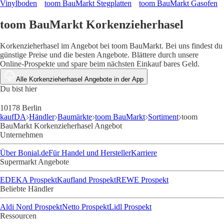
Vinylboden
toom BauMarkt Stegplatten
toom BauMarkt Gasofen
toom BauMarkt Korkenzieherhasel
Korkenzieherhasel im Angebot bei toom BauMarkt. Bei uns findest du
günstige Preise und die besten Angebote. Blättere durch unsere
Online-Prospekte und spare beim nächsten Einkauf bares Geld.
Alle Korkenzieherhasel Angebote in der App
Du bist hier
10178 Berlin
kaufDA
Händler
Baumärkte
toom BauMarkt
Sortiment
toom
BauMarkt Korkenzieherhasel Angebot
Unternehmen
Über Bonial.de
Für Handel und Hersteller
Karriere
Supermarkt Angebote
EDEKA Prospekt
Kaufland Prospekt
REWE Prospekt
Beliebte Händler
Aldi Nord Prospekt
Netto Prospekt
Lidl Prospekt
Ressourcen