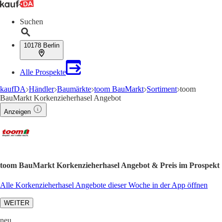
Suchen
10178 Berlin
Alle Prospekte
kaufDA
Händler
Baumärkte
toom BauMarkt
Sortiment
toom
BauMarkt Korkenzieherhasel Angebot
Anzeigen
toom BauMarkt Korkenzieherhasel Angebot & Preis im Prospekt
Alle Korkenzieherhasel Angebote dieser Woche in der App öffnen
WEITER
neu