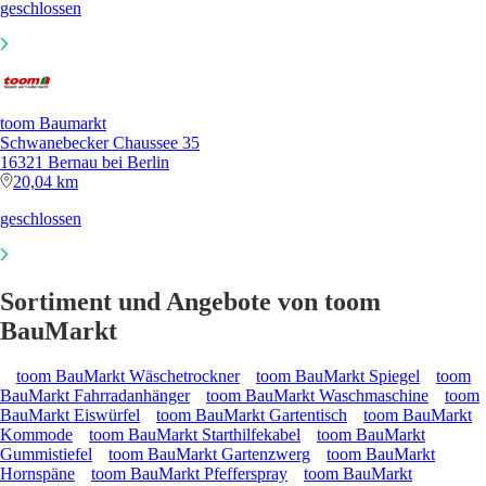
geschlossen
toom Baumarkt
Schwanebecker Chaussee 35
16321 Bernau bei Berlin
20,04 km
geschlossen
Sortiment und Angebote von toom
BauMarkt
toom BauMarkt Wäschetrockner
toom BauMarkt Spiegel
toom
BauMarkt Fahrradanhänger
toom BauMarkt Waschmaschine
toom
BauMarkt Eiswürfel
toom BauMarkt Gartentisch
toom BauMarkt
Kommode
toom BauMarkt Starthilfekabel
toom BauMarkt
Gummistiefel
toom BauMarkt Gartenzwerg
toom BauMarkt
Hornspäne
toom BauMarkt Pfefferspray
toom BauMarkt