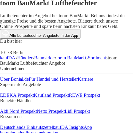
toom BauMarkt Luftbefeuchter
Luftbefeuchter im Angebot bei toom BauMarkt. Bei uns findest du
günstige Preise und die besten Angebote. Blättere durch unsere
Online-Prospekte und spare beim nächsten Einkauf bares Geld.
Alle Luftbefeuchter Angebote in der App
Du bist hier
10178 Berlin
kaufDA
Händler
Baumärkte
toom BauMarkt
Sortiment
toom
BauMarkt Luftbefeuchter Angebot
Unternehmen
Über Bonial.de
Für Handel und Hersteller
Karriere
Supermarkt Angebote
EDEKA Prospekt
Kaufland Prospekt
REWE Prospekt
Beliebte Händler
Aldi Nord Prospekt
Netto Prospekt
Lidl Prospekt
Ressourcen
Deutschlands Einkaufszettel
kaufDA Insights
App
herunterladen
Pressemeldungen