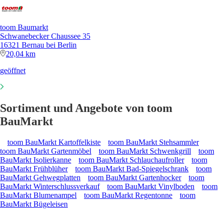
toom Baumarkt
Schwanebecker Chaussee 35
16321 Bernau bei Berlin
20,04 km
geöffnet
Sortiment und Angebote von toom
BauMarkt
toom BauMarkt Kartoffelkiste
toom BauMarkt Stehsammler
toom BauMarkt Gartenmöbel
toom BauMarkt Schwenkgrill
toom
BauMarkt Isolierkanne
toom BauMarkt Schlauchaufroller
toom
BauMarkt Frühblüher
toom BauMarkt Bad-Spiegelschrank
toom
BauMarkt Gehwegplatten
toom BauMarkt Gartenhocker
toom
BauMarkt Winterschlussverkauf
toom BauMarkt Vinylboden
toom
BauMarkt Blumenampel
toom BauMarkt Regentonne
toom
BauMarkt Bügeleisen