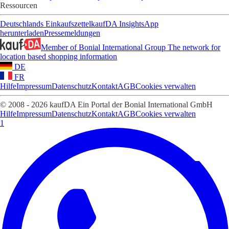
Ressourcen
Deutschlands Einkaufszettel
kaufDA Insights
App
herunterladen
Pressemeldungen
Member of Bonial International Group
The network for
location based shopping information
DE
FR
Hilfe
Impressum
Datenschutz
Kontakt
AGB
Cookies verwalten
© 2008 - 2026 kaufDA Ein Portal der Bonial International GmbH
Hilfe
Impressum
Datenschutz
Kontakt
AGB
Cookies verwalten
1