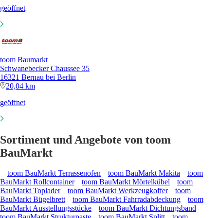
geöffnet
toom Baumarkt
Schwanebecker Chaussee 35
16321 Bernau bei Berlin
20,04 km
geöffnet
Sortiment und Angebote von toom
BauMarkt
toom BauMarkt Terrassenofen
toom BauMarkt Makita
toom
BauMarkt Rollcontainer
toom BauMarkt Mörtelkübel
toom
BauMarkt Toplader
toom BauMarkt Werkzeugkoffer
toom
BauMarkt Bügelbrett
toom BauMarkt Fahrradabdeckung
toom
BauMarkt Ausstellungsstücke
toom BauMarkt Dichtungsband
toom BauMarkt Strukturpaste
toom BauMarkt Splitt
toom