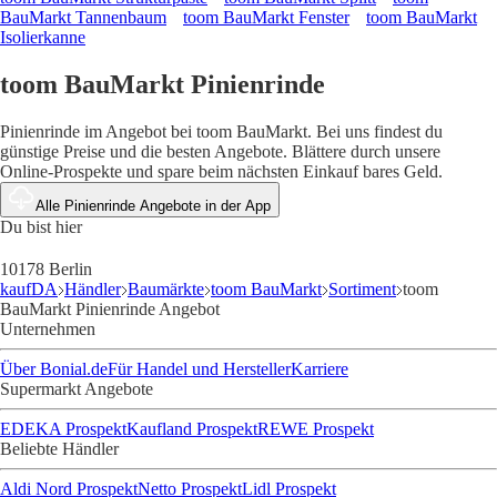
BauMarkt Tannenbaum
toom BauMarkt Fenster
toom BauMarkt
Isolierkanne
toom BauMarkt Pinienrinde
Pinienrinde im Angebot bei toom BauMarkt. Bei uns findest du
günstige Preise und die besten Angebote. Blättere durch unsere
Online-Prospekte und spare beim nächsten Einkauf bares Geld.
Alle Pinienrinde Angebote in der App
Du bist hier
10178 Berlin
kaufDA
Händler
Baumärkte
toom BauMarkt
Sortiment
toom
BauMarkt Pinienrinde Angebot
Unternehmen
Über Bonial.de
Für Handel und Hersteller
Karriere
Supermarkt Angebote
EDEKA Prospekt
Kaufland Prospekt
REWE Prospekt
Beliebte Händler
Aldi Nord Prospekt
Netto Prospekt
Lidl Prospekt