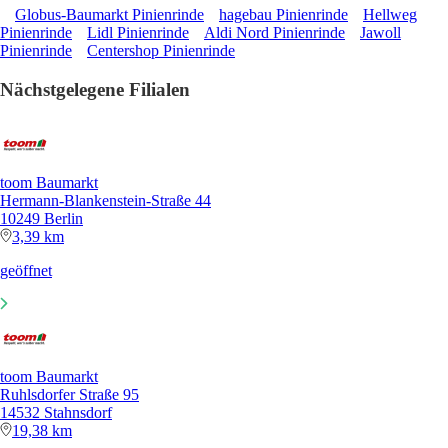
Globus-Baumarkt Pinienrinde
hagebau Pinienrinde
Hellweg
Pinienrinde
Lidl Pinienrinde
Aldi Nord Pinienrinde
Jawoll
Pinienrinde
Centershop Pinienrinde
Nächstgelegene Filialen
toom Baumarkt
Hermann-Blankenstein-Straße 44
10249 Berlin
3,39 km
geöffnet
toom Baumarkt
Ruhlsdorfer Straße 95
14532 Stahnsdorf
19,38 km