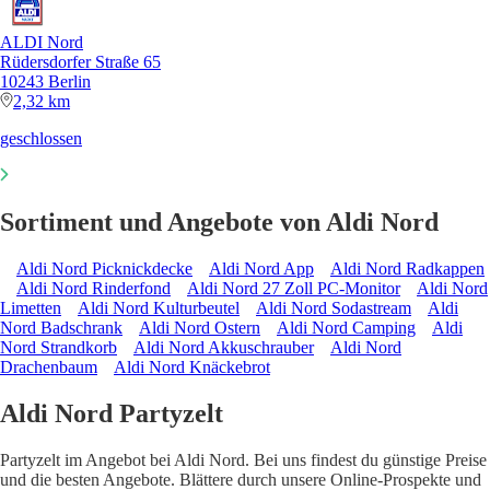
ALDI Nord
Rüdersdorfer Straße 65
10243 Berlin
2,32 km
geschlossen
Sortiment und Angebote von Aldi Nord
Aldi Nord Picknickdecke
Aldi Nord App
Aldi Nord Radkappen
Aldi Nord Rinderfond
Aldi Nord 27 Zoll PC-Monitor
Aldi Nord
Limetten
Aldi Nord Kulturbeutel
Aldi Nord Sodastream
Aldi
Nord Badschrank
Aldi Nord Ostern
Aldi Nord Camping
Aldi
Nord Strandkorb
Aldi Nord Akkuschrauber
Aldi Nord
Drachenbaum
Aldi Nord Knäckebrot
Aldi Nord Partyzelt
Partyzelt im Angebot bei Aldi Nord. Bei uns findest du günstige Preise
und die besten Angebote. Blättere durch unsere Online-Prospekte und