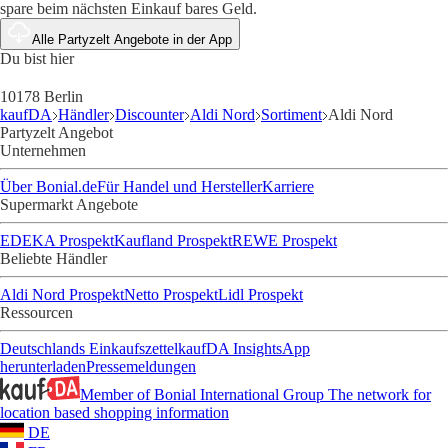
spare beim nächsten Einkauf bares Geld.
Alle Partyzelt Angebote in der App
Du bist hier
10178 Berlin
kaufDA
Händler
Discounter
Aldi Nord
Sortiment
Aldi Nord
Partyzelt Angebot
Unternehmen
Über Bonial.de
Für Handel und Hersteller
Karriere
Supermarkt Angebote
EDEKA Prospekt
Kaufland Prospekt
REWE Prospekt
Beliebte Händler
Aldi Nord Prospekt
Netto Prospekt
Lidl Prospekt
Ressourcen
Deutschlands Einkaufszettel
kaufDA Insights
App
herunterladen
Pressemeldungen
Member of Bonial International Group
The network for
location based shopping information
DE