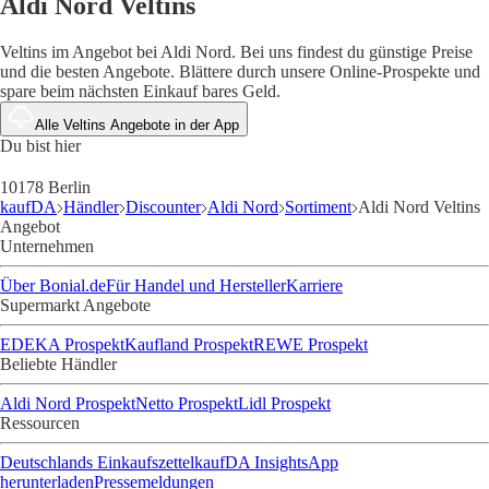
Aldi Nord Veltins
Veltins im Angebot bei Aldi Nord. Bei uns findest du günstige Preise
und die besten Angebote. Blättere durch unsere Online-Prospekte und
spare beim nächsten Einkauf bares Geld.
Alle Veltins Angebote in der App
Du bist hier
10178 Berlin
kaufDA
Händler
Discounter
Aldi Nord
Sortiment
Aldi Nord Veltins
Angebot
Unternehmen
Über Bonial.de
Für Handel und Hersteller
Karriere
Supermarkt Angebote
EDEKA Prospekt
Kaufland Prospekt
REWE Prospekt
Beliebte Händler
Aldi Nord Prospekt
Netto Prospekt
Lidl Prospekt
Ressourcen
Deutschlands Einkaufszettel
kaufDA Insights
App
herunterladen
Pressemeldungen