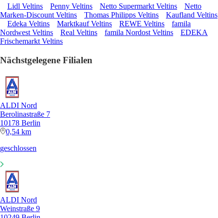
Lidl Veltins
Penny Veltins
Netto Supermarkt Veltins
Netto
Marken-Discount Veltins
Thomas Philipps Veltins
Kaufland Veltins
Edeka Veltins
Marktkauf Veltins
REWE Veltins
famila
Nordwest Veltins
Real Veltins
famila Nordost Veltins
EDEKA
Frischemarkt Veltins
Nächstgelegene Filialen
ALDI Nord
Berolinastraße 7
10178 Berlin
0,54 km
geschlossen
ALDI Nord
Weinstraße 9
10249 Berlin