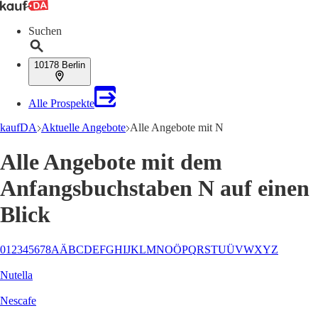
Suchen
10178 Berlin
Alle Prospekte
kaufDA
Aktuelle Angebote
Alle Angebote mit N
Alle Angebote mit dem
Anfangsbuchstaben N auf einen
Blick
0
1
2
3
4
5
6
7
8
A
Ä
B
C
D
E
F
G
H
I
J
K
L
M
N
O
Ö
P
Q
R
S
T
U
Ü
V
W
X
Y
Z
Nutella
Nescafe