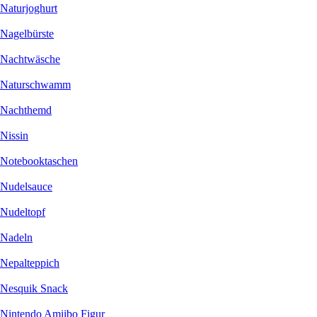
Naturjoghurt
Nagelbürste
Nachtwäsche
Naturschwamm
Nachthemd
Nissin
Notebooktaschen
Nudelsauce
Nudeltopf
Nadeln
Nepalteppich
Nesquik Snack
Nintendo Amiibo Figur