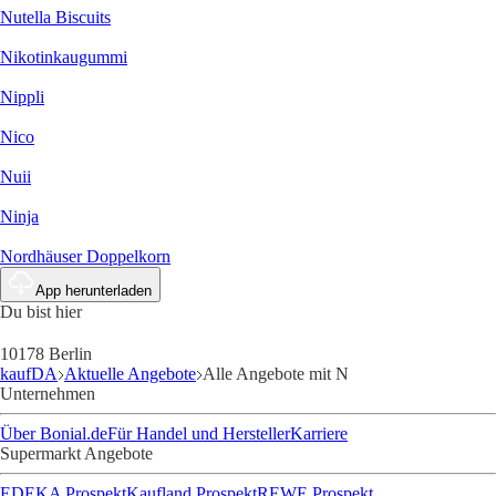
Nutella Biscuits
Nikotinkaugummi
Nippli
Nico
Nuii
Ninja
Nordhäuser Doppelkorn
App herunterladen
Du bist hier
10178 Berlin
kaufDA
Aktuelle Angebote
Alle Angebote mit N
Unternehmen
Über Bonial.de
Für Handel und Hersteller
Karriere
Supermarkt Angebote
EDEKA Prospekt
Kaufland Prospekt
REWE Prospekt