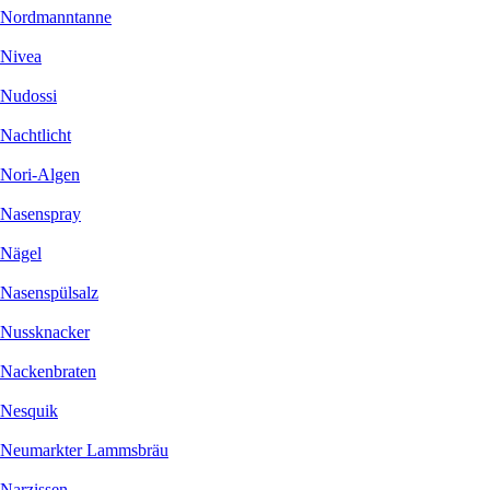
Nordmanntanne
Nivea
Nudossi
Nachtlicht
Nori-Algen
Nasenspray
Nägel
Nasenspülsalz
Nussknacker
Nackenbraten
Nesquik
Neumarkter Lammsbräu
Narzissen