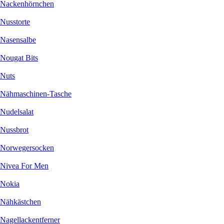
Nackenhörnchen
Nusstorte
Nasensalbe
Nougat Bits
Nuts
Nähmaschinen-Tasche
Nudelsalat
Nussbrot
Norwegersocken
Nivea For Men
Nokia
Nähkästchen
Nagellackentferner