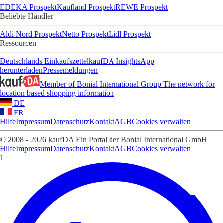
EDEKA Prospekt
Kaufland Prospekt
REWE Prospekt
Beliebte Händler
Aldi Nord Prospekt
Netto Prospekt
Lidl Prospekt
Ressourcen
Deutschlands Einkaufszettel
kaufDA Insights
App
herunterladen
Pressemeldungen
Member of Bonial International Group
The network for
location based shopping information
DE
FR
Hilfe
Impressum
Datenschutz
Kontakt
AGB
Cookies verwalten
© 2008 - 2026 kaufDA Ein Portal der Bonial International GmbH
Hilfe
Impressum
Datenschutz
Kontakt
AGB
Cookies verwalten
1