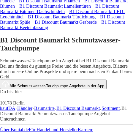
Paneele
B1 Discount Baumarkt Pflanzen
B1 Discount Baumarkt
Blumen
B1 Discount Baumarkt Lamellentüren
B1 Discount
Baumarkt Bitumen Dachschindeln
B1 Discount Baumarkt LED-
Leuchtmittel
B1 Discount Baumarkt Türdichtung
B1 Discount
Baumarkt Spüle
B1 Discount Baumarkt Graberde
B1 Discount
Baumarkt Beeteinfassung
B1 Discount Baumarkt Schmutzwasser-
Tauchpumpe
Schmutzwasser-Tauchpumpe im Angebot bei B1 Discount Baumarkt.
Bei uns findest du günstige Preise und die besten Angebote. Blättere
durch unsere Online-Prospekte und spare beim nächsten Einkauf bares
Geld.
Alle Schmutzwasser-Tauchpumpe Angebote in der App
Du bist hier
10178 Berlin
kaufDA
Händler
Baumärkte
B1 Discount Baumarkt
Sortiment
B1
Discount Baumarkt Schmutzwasser-Tauchpumpe Angebot
Unternehmen
Über Bonial.de
Für Handel und Hersteller
Karriere