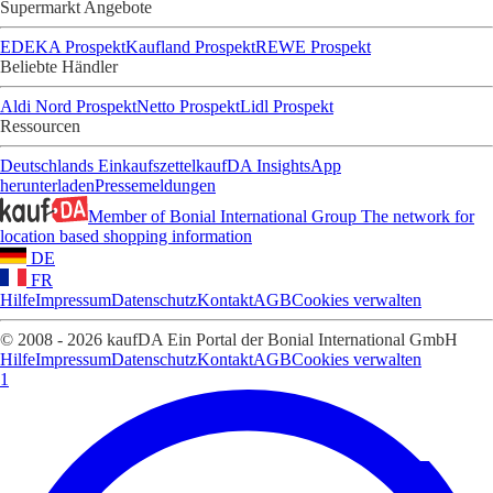
Supermarkt Angebote
EDEKA Prospekt
Kaufland Prospekt
REWE Prospekt
Beliebte Händler
Aldi Nord Prospekt
Netto Prospekt
Lidl Prospekt
Ressourcen
Deutschlands Einkaufszettel
kaufDA Insights
App
herunterladen
Pressemeldungen
Member of Bonial International Group
The network for
location based shopping information
DE
FR
Hilfe
Impressum
Datenschutz
Kontakt
AGB
Cookies verwalten
© 2008 - 2026 kaufDA Ein Portal der Bonial International GmbH
Hilfe
Impressum
Datenschutz
Kontakt
AGB
Cookies verwalten
1