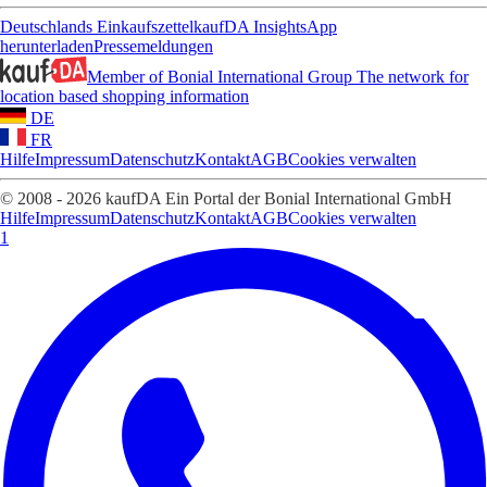
Deutschlands Einkaufszettel
kaufDA Insights
App
herunterladen
Pressemeldungen
Member of Bonial International Group
The network for
location based shopping information
DE
FR
Hilfe
Impressum
Datenschutz
Kontakt
AGB
Cookies verwalten
© 2008 - 2026 kaufDA Ein Portal der Bonial International GmbH
Hilfe
Impressum
Datenschutz
Kontakt
AGB
Cookies verwalten
1