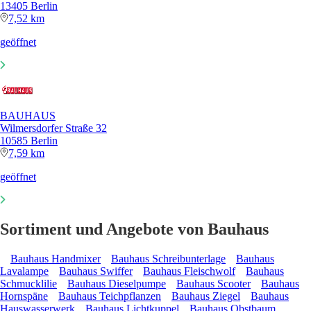
13405 Berlin
7,52 km
geöffnet
BAUHAUS
Wilmersdorfer Straße 32
10585 Berlin
7,59 km
geöffnet
Sortiment und Angebote von Bauhaus
Bauhaus Handmixer
Bauhaus Schreibunterlage
Bauhaus
Lavalampe
Bauhaus Swiffer
Bauhaus Fleischwolf
Bauhaus
Schmucklilie
Bauhaus Dieselpumpe
Bauhaus Scooter
Bauhaus
Hornspäne
Bauhaus Teichpflanzen
Bauhaus Ziegel
Bauhaus
Hauswasserwerk
Bauhaus Lichtkuppel
Bauhaus Obstbaum