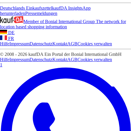
Deutschlands Einkaufszettel
kaufDA Insights
App
herunterladen
Pressemeldungen
Member of Bonial International Group
The network for
location based shopping information
DE
FR
Hilfe
Impressum
Datenschutz
Kontakt
AGB
Cookies verwalten
© 2008 - 2026 kaufDA Ein Portal der Bonial International GmbH
Hilfe
Impressum
Datenschutz
Kontakt
AGB
Cookies verwalten
1