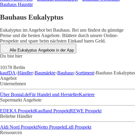
Bauhaus Haustür
Bauhaus Eukalyptus
Eukalyptus im Angebot bei Bauhaus. Bei uns findest du günstige
Preise und die besten Angebote. Blättere durch unsere Online-
Prospekte und spare beim nächsten Einkauf bares Geld.
Alle Eukalyptus Angebote in der App
Du bist hier
10178 Berlin
kaufDA
Händler
Baumärkte
Bauhaus
Sortiment
Bauhaus Eukalyptus
Angebot
Unternehmen
Über Bonial.de
Für Handel und Hersteller
Karriere
Supermarkt Angebote
EDEKA Prospekt
Kaufland Prospekt
REWE Prospekt
Beliebte Händler
Aldi Nord Prospekt
Netto Prospekt
Lidl Prospekt
Ressourcen