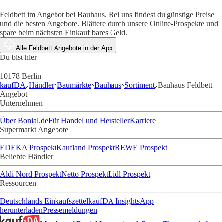
Feldbett im Angebot bei Bauhaus. Bei uns findest du günstige Preise
und die besten Angebote. Blättere durch unsere Online-Prospekte und
spare beim nächsten Einkauf bares Geld.
Alle Feldbett Angebote in der App
Du bist hier
10178 Berlin
kaufDA
Händler
Baumärkte
Bauhaus
Sortiment
Bauhaus Feldbett
Angebot
Unternehmen
Über Bonial.de
Für Handel und Hersteller
Karriere
Supermarkt Angebote
EDEKA Prospekt
Kaufland Prospekt
REWE Prospekt
Beliebte Händler
Aldi Nord Prospekt
Netto Prospekt
Lidl Prospekt
Ressourcen
Deutschlands Einkaufszettel
kaufDA Insights
App
herunterladen
Pressemeldungen