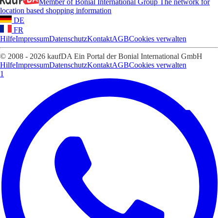
Member of Bonial International Group
The network for
location based shopping information
DE
FR
Hilfe
Impressum
Datenschutz
Kontakt
AGB
Cookies verwalten
© 2008 - 2026 kaufDA Ein Portal der Bonial International GmbH
Hilfe
Impressum
Datenschutz
Kontakt
AGB
Cookies verwalten
1