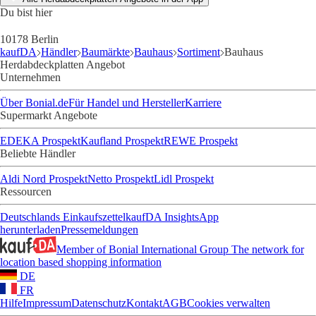
Du bist hier
10178 Berlin
kaufDA
Händler
Baumärkte
Bauhaus
Sortiment
Bauhaus
Herdabdeckplatten Angebot
Unternehmen
Über Bonial.de
Für Handel und Hersteller
Karriere
Supermarkt Angebote
EDEKA Prospekt
Kaufland Prospekt
REWE Prospekt
Beliebte Händler
Aldi Nord Prospekt
Netto Prospekt
Lidl Prospekt
Ressourcen
Deutschlands Einkaufszettel
kaufDA Insights
App
herunterladen
Pressemeldungen
Member of Bonial International Group
The network for
location based shopping information
DE
FR
Hilfe
Impressum
Datenschutz
Kontakt
AGB
Cookies verwalten