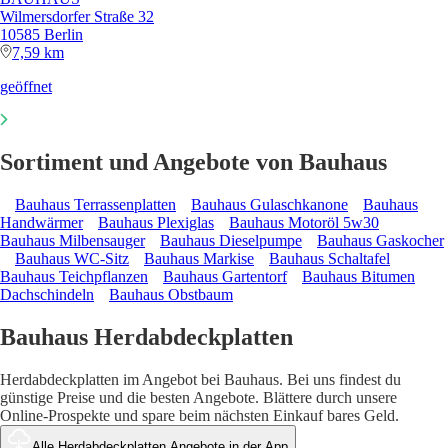
Wilmersdorfer Straße 32
10585 Berlin
7,59 km
geöffnet
Sortiment und Angebote von Bauhaus
Bauhaus Terrassenplatten
Bauhaus Gulaschkanone
Bauhaus
Handwärmer
Bauhaus Plexiglas
Bauhaus Motoröl 5w30
Bauhaus Milbensauger
Bauhaus Dieselpumpe
Bauhaus Gaskocher
Bauhaus WC-Sitz
Bauhaus Markise
Bauhaus Schaltafel
Bauhaus Teichpflanzen
Bauhaus Gartentorf
Bauhaus Bitumen
Dachschindeln
Bauhaus Obstbaum
Bauhaus Herdabdeckplatten
Herdabdeckplatten im Angebot bei Bauhaus. Bei uns findest du
günstige Preise und die besten Angebote. Blättere durch unsere
Online-Prospekte und spare beim nächsten Einkauf bares Geld.
Alle Herdabdeckplatten Angebote in der App