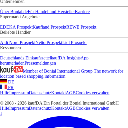
Unternehmen
Über Bonial.de
Für Handel und Hersteller
Karriere
Supermarkt Angebote
EDEKA Prospekt
Kaufland Prospekt
REWE Prospekt
Beliebte Händler
Aldi Nord Prospekt
Netto Prospekt
Lidl Prospekt
Ressourcen
Deutschlands Einkaufszettel
kaufDA Insights
App
herunterladen
Pressemeldungen
Member of Bonial International Group
The network for
location based shopping information
DE
FR
Hilfe
Impressum
Datenschutz
Kontakt
AGB
Cookies verwalten
© 2008 - 2026 kaufDA Ein Portal der Bonial International GmbH
Hilfe
Impressum
Datenschutz
Kontakt
AGB
Cookies verwalten
1