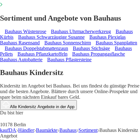
Sortiment und Angebote von Bauhaus
Bauhaus Wüstenrose
Bauhaus Uhrmacherwerkzeug
Bauhaus
Kürbis
Bauhaus Schwarzäugige Susanne
Bauhaus Plexiglas
Bauhaus Rasensand
Bauhaus Sonnenschirm
Bauhaus Spanplatten
Bauhaus Doppelstabmattenzaun
Bauhaus Stichsäge
Bauhaus
Pellets
Bauhaus Pflanzkartoffeln
Bauhaus Propangasflasche
Bauhaus Autobatterie
Bauhaus Pflastersteine
Bauhaus Kindersitz
Kindersitz im Angebot bei Bauhaus. Bei uns findest du günstige Preise
und die besten Angebote. Blättere durch unsere Online-Prospekte und
spare beim nächsten Einkauf bares Geld.
Alle Kindersitz Angebote in der App
Du bist hier
10178 Berlin
kaufDA
Händler
Baumärkte
Bauhaus
Sortiment
Bauhaus Kindersitz
Angebot