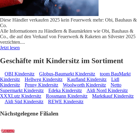
Diese Händler verkaufen 2025 kein Feuerwerk mehr: Obi, Bauhaus &
Co.
Alle Informationen zu Händlern & Baumärkten wie Obi, Bauhaus &
Co., die auf den Verkauf von Feuerwerk & Raketen an Silvester 2025
verzichten.
...
Jetzt lesen
Geschäfte mit Kindersitz im Sortiment
OBI Kindersitz
Globus-Baumarkt Kindersitz
toom BauMarkt
Kindersitz
Hellweg Kindersitz
Kaufland Kindersitz
Lidl
Kindersitz
Penny Kindersitz
Woolworth Kindersitz
Netto
Supermarkt Kindersitz
Edeka Kindersitz
Aldi Nord Kindersitz
XXXLutz Kindersitz
Rossmann Kindersitz
Marktkauf Kindersitz
Aldi Süd Kindersitz
REWE Kindersitz
Nächstgelegene Filialen