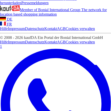
herunterladen
Pressemeldungen
Member of Bonial International Group
The network for
location based shopping information
DE
FR
Hilfe
Impressum
Datenschutz
Kontakt
AGB
Cookies verwalten
© 2008 - 2026 kaufDA Ein Portal der Bonial International GmbH
Hilfe
Impressum
Datenschutz
Kontakt
AGB
Cookies verwalten
1