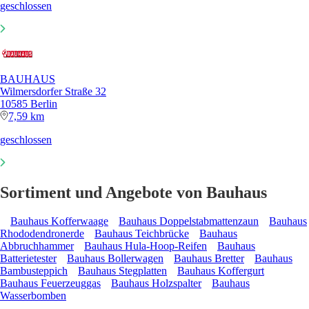
geschlossen
BAUHAUS
Wilmersdorfer Straße 32
10585 Berlin
7,59 km
geschlossen
Sortiment und Angebote von Bauhaus
Bauhaus Kofferwaage
Bauhaus Doppelstabmattenzaun
Bauhaus
Rhododendronerde
Bauhaus Teichbrücke
Bauhaus
Abbruchhammer
Bauhaus Hula-Hoop-Reifen
Bauhaus
Batterietester
Bauhaus Bollerwagen
Bauhaus Bretter
Bauhaus
Bambusteppich
Bauhaus Stegplatten
Bauhaus Koffergurt
Bauhaus Feuerzeuggas
Bauhaus Holzspalter
Bauhaus
Wasserbomben