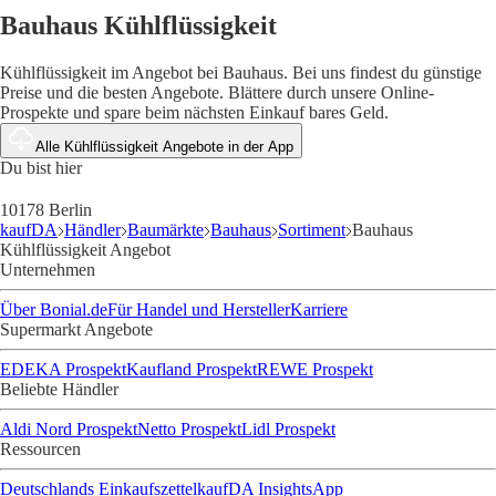
Bauhaus Kühlflüssigkeit
Kühlflüssigkeit im Angebot bei Bauhaus. Bei uns findest du günstige
Preise und die besten Angebote. Blättere durch unsere Online-
Prospekte und spare beim nächsten Einkauf bares Geld.
Alle Kühlflüssigkeit Angebote in der App
Du bist hier
10178 Berlin
kaufDA
Händler
Baumärkte
Bauhaus
Sortiment
Bauhaus
Kühlflüssigkeit Angebot
Unternehmen
Über Bonial.de
Für Handel und Hersteller
Karriere
Supermarkt Angebote
EDEKA Prospekt
Kaufland Prospekt
REWE Prospekt
Beliebte Händler
Aldi Nord Prospekt
Netto Prospekt
Lidl Prospekt
Ressourcen
Deutschlands Einkaufszettel
kaufDA Insights
App