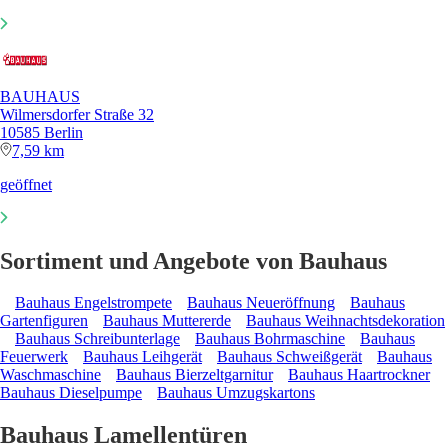
BAUHAUS
Wilmersdorfer Straße 32
10585 Berlin
7,59 km
geöffnet
Sortiment und Angebote von Bauhaus
Bauhaus Engelstrompete
Bauhaus Neueröffnung
Bauhaus
Gartenfiguren
Bauhaus Muttererde
Bauhaus Weihnachtsdekoration
Bauhaus Schreibunterlage
Bauhaus Bohrmaschine
Bauhaus
Feuerwerk
Bauhaus Leihgerät
Bauhaus Schweißgerät
Bauhaus
Waschmaschine
Bauhaus Bierzeltgarnitur
Bauhaus Haartrockner
Bauhaus Dieselpumpe
Bauhaus Umzugskartons
Bauhaus Lamellentüren