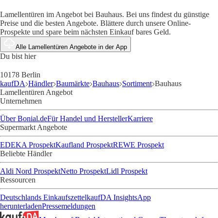
Lamellentüren im Angebot bei Bauhaus. Bei uns findest du günstige
Preise und die besten Angebote. Blättere durch unsere Online-
Prospekte und spare beim nächsten Einkauf bares Geld.
Alle Lamellentüren Angebote in der App
Du bist hier
10178 Berlin
kaufDA
Händler
Baumärkte
Bauhaus
Sortiment
Bauhaus
Lamellentüren Angebot
Unternehmen
Über Bonial.de
Für Handel und Hersteller
Karriere
Supermarkt Angebote
EDEKA Prospekt
Kaufland Prospekt
REWE Prospekt
Beliebte Händler
Aldi Nord Prospekt
Netto Prospekt
Lidl Prospekt
Ressourcen
Deutschlands Einkaufszettel
kaufDA Insights
App
herunterladen
Pressemeldungen