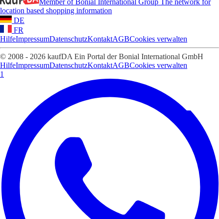
Member of Bonial International Group
The network for
location based shopping information
DE
FR
Hilfe
Impressum
Datenschutz
Kontakt
AGB
Cookies verwalten
© 2008 - 2026 kaufDA Ein Portal der Bonial International GmbH
Hilfe
Impressum
Datenschutz
Kontakt
AGB
Cookies verwalten
1