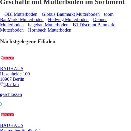
Geschäfte mit Mutterboden im Sortiment
OBI Mutterboden
Globus-Baumarkt Mutterboden
toom
BauMarkt Mutterboden
Hellweg Mutterboden
Dehner
Mutterboden
hagebau Mutterboden
B1 Discount Baumarkt
Mutterboden
Hornbach Mutterboden
Nächstgelegene Filialen
BAUHAUS
Hasenheide 109
10967 Berlin
4,07 km
geschlossen
BAUHAUS
Bayreuther Straße 3-4