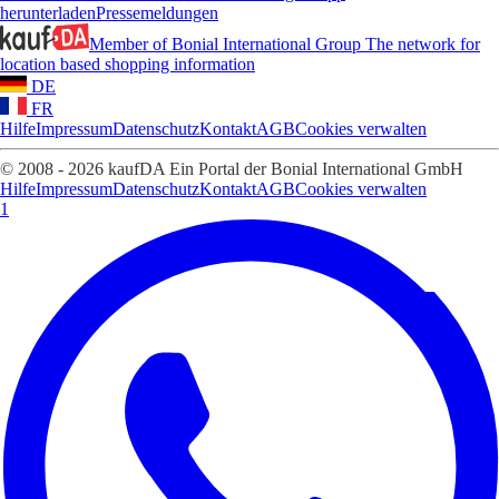
herunterladen
Pressemeldungen
Member of Bonial International Group
The network for
location based shopping information
DE
FR
Hilfe
Impressum
Datenschutz
Kontakt
AGB
Cookies verwalten
© 2008 - 2026 kaufDA Ein Portal der Bonial International GmbH
Hilfe
Impressum
Datenschutz
Kontakt
AGB
Cookies verwalten
1