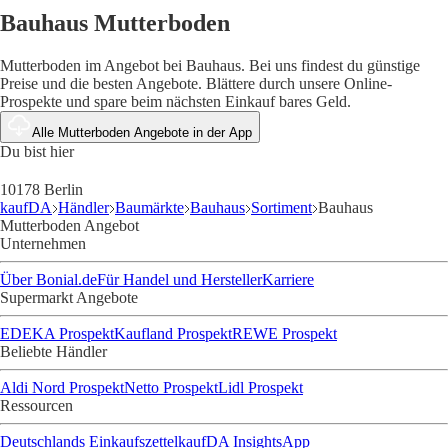
Bauhaus Mutterboden
Mutterboden im Angebot bei Bauhaus. Bei uns findest du günstige
Preise und die besten Angebote. Blättere durch unsere Online-
Prospekte und spare beim nächsten Einkauf bares Geld.
Alle Mutterboden Angebote in der App
Du bist hier
10178 Berlin
kaufDA
Händler
Baumärkte
Bauhaus
Sortiment
Bauhaus
Mutterboden Angebot
Unternehmen
Über Bonial.de
Für Handel und Hersteller
Karriere
Supermarkt Angebote
EDEKA Prospekt
Kaufland Prospekt
REWE Prospekt
Beliebte Händler
Aldi Nord Prospekt
Netto Prospekt
Lidl Prospekt
Ressourcen
Deutschlands Einkaufszettel
kaufDA Insights
App