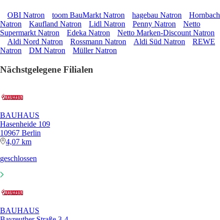
OBI Natron
toom BauMarkt Natron
hagebau Natron
Hornbach
Natron
Kaufland Natron
Lidl Natron
Penny Natron
Netto
Supermarkt Natron
Edeka Natron
Netto Marken-Discount Natron
Aldi Nord Natron
Rossmann Natron
Aldi Süd Natron
REWE
Natron
DM Natron
Müller Natron
Nächstgelegene Filialen
BAUHAUS
Hasenheide 109
10967 Berlin
4,07 km
geschlossen
BAUHAUS
Bayreuther Straße 3-4