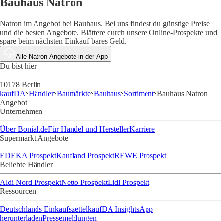
Bauhaus Natron
Natron im Angebot bei Bauhaus. Bei uns findest du günstige Preise
und die besten Angebote. Blättere durch unsere Online-Prospekte und
spare beim nächsten Einkauf bares Geld.
Alle Natron Angebote in der App
Du bist hier
10178 Berlin
kaufDA
Händler
Baumärkte
Bauhaus
Sortiment
Bauhaus Natron
Angebot
Unternehmen
Über Bonial.de
Für Handel und Hersteller
Karriere
Supermarkt Angebote
EDEKA Prospekt
Kaufland Prospekt
REWE Prospekt
Beliebte Händler
Aldi Nord Prospekt
Netto Prospekt
Lidl Prospekt
Ressourcen
Deutschlands Einkaufszettel
kaufDA Insights
App
herunterladen
Pressemeldungen