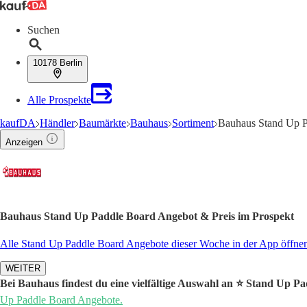
Suchen
10178 Berlin
Alle Prospekte
kaufDA
Händler
Baumärkte
Bauhaus
Sortiment
Bauhaus Stand Up P
Anzeigen
Bauhaus Stand Up Paddle Board Angebot & Preis im Prospekt
Alle Stand Up Paddle Board Angebote dieser Woche in der App öffne
WEITER
Bei Bauhaus findest du eine vielfältige Auswahl an ⭐️ Stand Up P
Up Paddle Board Angebote.