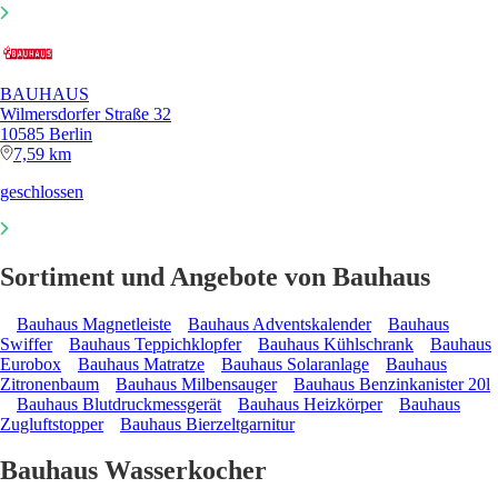
BAUHAUS
Wilmersdorfer Straße 32
10585 Berlin
7,59 km
geschlossen
Sortiment und Angebote von Bauhaus
Bauhaus Magnetleiste
Bauhaus Adventskalender
Bauhaus
Swiffer
Bauhaus Teppichklopfer
Bauhaus Kühlschrank
Bauhaus
Eurobox
Bauhaus Matratze
Bauhaus Solaranlage
Bauhaus
Zitronenbaum
Bauhaus Milbensauger
Bauhaus Benzinkanister 20l
Bauhaus Blutdruckmessgerät
Bauhaus Heizkörper
Bauhaus
Zugluftstopper
Bauhaus Bierzeltgarnitur
Bauhaus Wasserkocher