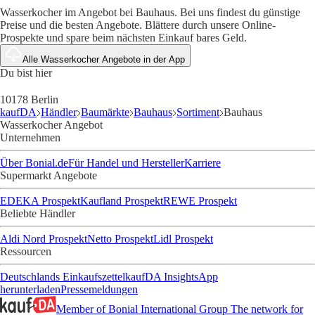
Wasserkocher im Angebot bei Bauhaus. Bei uns findest du günstige
Preise und die besten Angebote. Blättere durch unsere Online-
Prospekte und spare beim nächsten Einkauf bares Geld.
Alle Wasserkocher Angebote in der App
Du bist hier
10178 Berlin
kaufDA
Händler
Baumärkte
Bauhaus
Sortiment
Bauhaus
Wasserkocher Angebot
Unternehmen
Über Bonial.de
Für Handel und Hersteller
Karriere
Supermarkt Angebote
EDEKA Prospekt
Kaufland Prospekt
REWE Prospekt
Beliebte Händler
Aldi Nord Prospekt
Netto Prospekt
Lidl Prospekt
Ressourcen
Deutschlands Einkaufszettel
kaufDA Insights
App
herunterladen
Pressemeldungen
Member of Bonial International Group
The network for