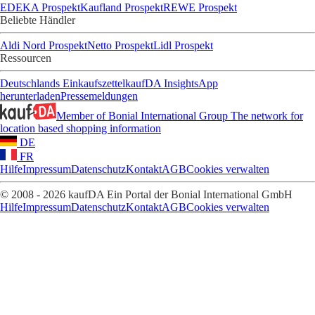
EDEKA Prospekt
Kaufland Prospekt
REWE Prospekt
Beliebte Händler
Aldi Nord Prospekt
Netto Prospekt
Lidl Prospekt
Ressourcen
Deutschlands Einkaufszettel
kaufDA Insights
App
herunterladen
Pressemeldungen
Member of Bonial International Group
The network for
location based shopping information
DE
FR
Hilfe
Impressum
Datenschutz
Kontakt
AGB
Cookies verwalten
© 2008 - 2026 kaufDA Ein Portal der Bonial International GmbH
Hilfe
Impressum
Datenschutz
Kontakt
AGB
Cookies verwalten