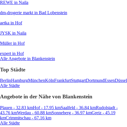
REWE
in Naila
dm-drogerie markt
in Bad Lobenstein
aetka
in Hof
JYSK
in Naila
Müller
in Hof
expert
in Hof
Alle Angebote in Blankenstein
Top Städte
Berlin
Hamburg
München
Köln
Frankfurt
Stuttgart
Dortmund
Essen
Düssel
Alle Städte
Angebote in der Nähe von Blankenstein
Plauen - 32.83 km
Hof - 17.95 km
Saalfeld - 36.84 km
Rudolstadt -
43.76 km
Werdau - 60.88 km
Sonneberg - 36.97 km
Greiz - 45.19
km
Crimmitschau - 67.16 km
Alle Städte