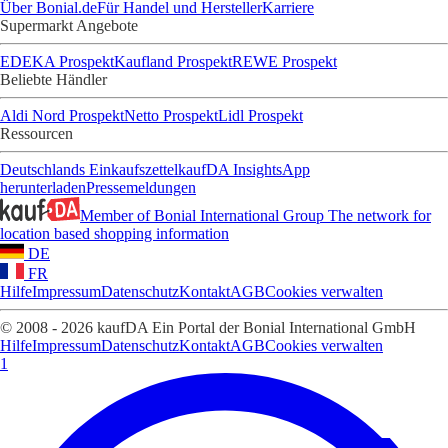
Über Bonial.de
Für Handel und Hersteller
Karriere
Supermarkt Angebote
EDEKA Prospekt
Kaufland Prospekt
REWE Prospekt
Beliebte Händler
Aldi Nord Prospekt
Netto Prospekt
Lidl Prospekt
Ressourcen
Deutschlands Einkaufszettel
kaufDA Insights
App
herunterladen
Pressemeldungen
Member of Bonial International Group
The network for
location based shopping information
DE
FR
Hilfe
Impressum
Datenschutz
Kontakt
AGB
Cookies verwalten
© 2008 - 2026 kaufDA Ein Portal der Bonial International GmbH
Hilfe
Impressum
Datenschutz
Kontakt
AGB
Cookies verwalten
1