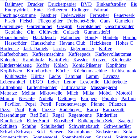
Dallmayr
Drucker
Druckerpapier
DVD
Einkaufstrolley
Eis
Energydrink
Ente
Erdbeeren
Erdinger
Fahrrad
Faschingskostüme
Fassbier
Federweißer
Fernseher
Feuerwerk
Fisch
Fleisch
Fliegengitter
Freixenet-Sekt
Gans
Garnelen
Gartenliege
Gartenmöbel
Gasgrill
Gerolsteiner
Geschirrspüler
Getränke
Gin
Glühwein
Gulasch
Gummistiefel
Haarschneider
Hackfleisch
Hähnchen
Handy
Hanteln
Haribo
Hasseröder
Hausschuhe
Havana Club
Heizkissen
Hohes C
Hortensie
Jack Daniels
Jacobs
Jägermeister
Kaffee
Kaffeebohnen
Kaffeemaschine
Kaffeepads
Kaffeevollautomat
Kalender
Kaminholz
Kartoffeln
Kassler
Kerzen
Kindersitz
Kinderspielzeug
Koffer
Kölsch
König Pilsener
Kopfhörer
Kopfkissen
Krombacher
Küche
Küchenmaschine
Kühlschrank
Kühltasche
Kürbis
Lachs
Laminat
Lamm
Lavazza
Lebensmittel
LEGO
Leiter
Lenor
Lesebrille
Lichterkette
Luftballons
Luftentfeuchter
Luftmatratze
Massagegerät
Matratze
Melitta
Mikrowelle
Milch
Milka
Möbel
Motoröl
Mumm
Nescafe
Nutella
Oettinger
Pampers
Paprika
Parfum
Pavillon
Pepsi
Persil
Personenwaage
Pfanne
Pflanzen
Pizza
Pool
Pute
Puzzle
Radeberger
Rama
Ramazzotti
Rasendünger
Red Bull
Regal
Regentonne
Rinderfilet
Rindfleisch
Ritter Sport
Roastbeef
Rotkäppchen Sekt
Saatgut
Schlitten
Schuhe
Schulbedarf
Schweinebauch
Schweinefilet
Schwip Schwap
Sekt
Senseo
Smartphone
Sodastream
Sofa
Sonnenschirm
Sonnensegel
Spannbettlaken
Spargel
Spirituosen