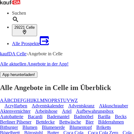
Suchen
29221 Celle
Alle Prospekte
kaufDA Celle
Angebote in Celle
Alle aktuellen Angebote in der App!
App herunterladen!
Alle Angebote in Celle im Überblick
A
Ä
B
C
D
E
F
G
H
I
J
K
L
M
N
O
P
R
S
T
U
V
W
Z
Acrylfarben
Adventskalender
Adventskranz
Akkuschrauber
Aktenvernichter
Arbeitshose
Ariel
Aufbewahrungsbox
Autobatterie
Bacardi
Bademantel
Badmöbel
Barilla
Becks
Berliner Pilsener
Bettdecke
Bettwäsche
Bier
Bilderrahmen
Bitburger
Blumen
Blumenerde
Blumentopf
Briketts
Bügelbrett
Bürostuhl
Butter
Coca Cola
Coca Cola Zero
Cola