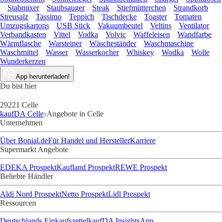
Stabmixer
Staubsauger
Steak
Stiefmütterchen
Strandkorb
Streusalz
Tassimo
Teppich
Tischdecke
Toaster
Tomaten
Umzugskartons
USB Stick
Vakuumbeutel
Veltins
Ventilator
Verbandkasten
Vittel
Vodka
Volvic
Waffeleisen
Wandfarbe
Wärmflasche
Warsteiner
Wäscheständer
Waschmaschine
Waschmittel
Wasser
Wasserkocher
Whiskey
Wodka
Wolle
Wunderkerzen
App herunterladen!
Du bist hier
29221 Celle
kaufDA Celle
Angebote in Celle
Unternehmen
Über Bonial.de
Für Handel und Hersteller
Karriere
Supermarkt Angebote
EDEKA Prospekt
Kaufland Prospekt
REWE Prospekt
Beliebte Händler
Aldi Nord Prospekt
Netto Prospekt
Lidl Prospekt
Ressourcen
Deutschlands Einkaufszettel
kaufDA Insights
App