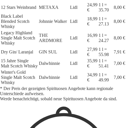
24,99
1 l =
12 Stars Weinbrand
METAXA
Lidl
8,00 €
€
35.70
Black Label
18,99
1 l =
Blended Scotch
Johnnie Walker
Lidl
8,00 €
€
27.13
Whisky
Legacy Highland
THE
16,99
1 l =
Single Malt Scotch
Lidl
8,00 €
ARDMORE
€
24.27
Whisky
27,99
1 l =
Dry Gin/ Laranjal
GIN SUL
Lidl
7,91 €
€
55.98
15 Jahre Single
35,99
1 l =
Dalwhinnie
Lidl
7,00 €
Malt Scotch Whisky
€
51.41
Winter's Gold
34,99
1 l =
Single Malt Scotch
Dalwhinnie
Lidl
7,00 €
€
49.99
Whisky
* Der Preis der gezeigten Spirituosen Angebote kann regionale
Unterschiede aufweisen.
Werde benachrichtigt, sobald neue Spirituosen Angebote da sind.
1