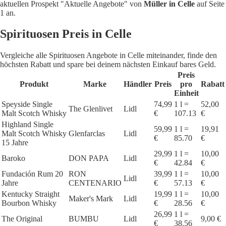
aktuellen Prospekt "Aktuelle Angebote" von
Müller in Celle
auf Seite
1 an.
Spirituosen Preis in Celle
Vergleiche alle Spirituosen Angebote in Celle miteinander, finde den
höchsten Rabatt und spare bei deinem nächsten Einkauf bares Geld.
Preis
Produkt
Marke
Händler
Preis
pro
Rabatt
Einheit
Speyside Single
74,99
1 l =
52,00
The Glenlivet
Lidl
Malt Scotch Whisky
€
107.13
€
Highland Single
59,99
1 l =
19,91
Malt Scotch Whisky
Glenfarclas
Lidl
€
85.70
€
15 Jahre
29,99
1 l =
10,00
Baroko
DON PAPA
Lidl
€
42.84
€
Fundación Rum 20
RON
39,99
1 l =
10,00
Lidl
Jahre
CENTENARIO
€
57.13
€
Kentucky Straight
19,99
1 l =
10,00
Maker's Mark
Lidl
Bourbon Whisky
€
28.56
€
26,99
1 l =
The Original
BUMBU
Lidl
9,00 €
€
38.56