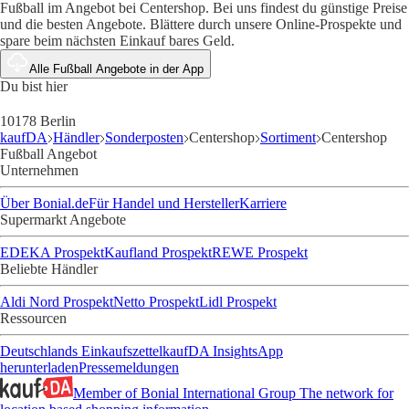
Fußball im Angebot bei Centershop. Bei uns findest du günstige Preise
und die besten Angebote. Blättere durch unsere Online-Prospekte und
spare beim nächsten Einkauf bares Geld.
Alle Fußball Angebote in der App
Du bist hier
10178 Berlin
kaufDA
Händler
Sonderposten
Centershop
Sortiment
Centershop
Fußball Angebot
Unternehmen
Über Bonial.de
Für Handel und Hersteller
Karriere
Supermarkt Angebote
EDEKA Prospekt
Kaufland Prospekt
REWE Prospekt
Beliebte Händler
Aldi Nord Prospekt
Netto Prospekt
Lidl Prospekt
Ressourcen
Deutschlands Einkaufszettel
kaufDA Insights
App
herunterladen
Pressemeldungen
Member of Bonial International Group
The network for