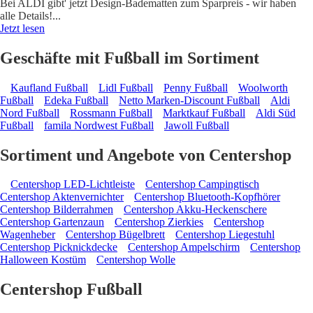
Bei ALDI gibt' jetzt Design-Badematten zum Sparpreis - wir haben
alle Details!
...
Jetzt lesen
Geschäfte mit Fußball im Sortiment
Kaufland Fußball
Lidl Fußball
Penny Fußball
Woolworth
Fußball
Edeka Fußball
Netto Marken-Discount Fußball
Aldi
Nord Fußball
Rossmann Fußball
Marktkauf Fußball
Aldi Süd
Fußball
famila Nordwest Fußball
Jawoll Fußball
Sortiment und Angebote von Centershop
Centershop LED-Lichtleiste
Centershop Campingtisch
Centershop Aktenvernichter
Centershop Bluetooth-Kopfhörer
Centershop Bilderrahmen
Centershop Akku-Heckenschere
Centershop Gartenzaun
Centershop Zierkies
Centershop
Wagenheber
Centershop Bügelbrett
Centershop Liegestuhl
Centershop Picknickdecke
Centershop Ampelschirm
Centershop
Halloween Kostüm
Centershop Wolle
Centershop Fußball