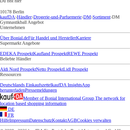
Du bist hier
10178 Berlin
kaufDA
Händler
Drogerie-und-Parfuemerie
DM
Sortiment
DM
Gymnastikball Angebot
Unternehmen
Über Bonial.de
Für Handel und Hersteller
Karriere
Supermarkt Angebote
EDEKA Prospekt
Kaufland Prospekt
REWE Prospekt
Beliebte Händler
Aldi Nord Prospekt
Netto Prospekt
Lidl Prospekt
Ressourcen
Deutschlands Einkaufszettel
kaufDA Insights
App
herunterladen
Pressemeldungen
Member of Bonial International Group
The network for
location based shopping information
DE
FR
Hilfe
Impressum
Datenschutz
Kontakt
AGB
Cookies verwalten