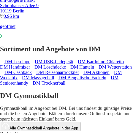
dm-drogerie markt
Schönhauser Allee 9
10119 Berlin
0,96 km
geöffnet
Sortiment und Angebote von DM
DM Leselupe
DM USB-Ladegerät
DM Bardolino Chiaretto
DM Handmixer
DM Löschdecke
DM Hanteln
DM Wetterstation
DM Cashback
DM Reisehaartrockner
DM Aktionen
DM
Weetabix
DM Massageball
DM Bengalische Fackeln
DM
Seniorenhandy
DM Trocknerball
DM Gymnastikball
Gymnastikball im Angebot bei DM. Bei uns findest du günstige Preise
und die besten Angebote. Blättere durch unsere Online-Prospekte und
spare beim nächsten Einkauf bares Geld.
Alle Gymnastikball Angebote in der App