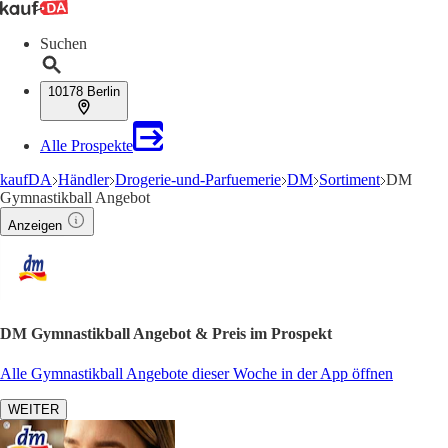
Suchen
10178 Berlin
Alle Prospekte
kaufDA
Händler
Drogerie-und-Parfuemerie
DM
Sortiment
DM
Gymnastikball Angebot
Anzeigen
DM Gymnastikball Angebot & Preis im Prospekt
Alle Gymnastikball Angebote dieser Woche in der App öffnen
WEITER