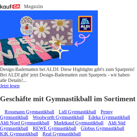
Design-Badematten bei ALDI: Diese Highlights gibt's zum Sparpreis!
Bei ALDI gibt' jetzt Design-Badematten zum Sparpreis - wir haben
alle Details!
...
Jetzt lesen
Geschäfte mit Gymnastikball im Sortiment
Rossmann Gymnastikball
Lidl Gymnastikball
Penny
Gymnastikball
Woolworth Gymnastikball
Edeka Gymnastikball
Aldi Nord Gymnastikball
Marktkauf Gymnastikball
Aldi Süd
Gymnastikball
REWE Gymnastikball
Globus Gymnastikball
KiK Gymnastikball
Real Gymnastikball