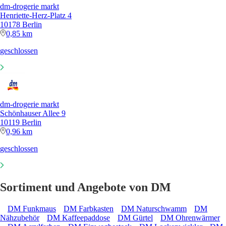
dm-drogerie markt
Henriette-Herz-Platz 4
10178 Berlin
0,85 km
geschlossen
dm-drogerie markt
Schönhauser Allee 9
10119 Berlin
0,96 km
geschlossen
Sortiment und Angebote von DM
DM Funkmaus
DM Farbkasten
DM Naturschwamm
DM
Nähzubehör
DM Kaffeepaddose
DM Gürtel
DM Ohrenwärmer