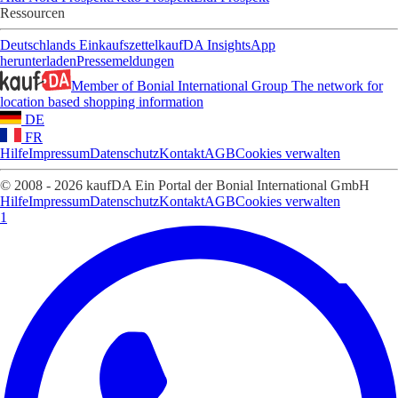
Ressourcen
Deutschlands Einkaufszettel
kaufDA Insights
App
herunterladen
Pressemeldungen
Member of Bonial International Group
The network for
location based shopping information
DE
FR
Hilfe
Impressum
Datenschutz
Kontakt
AGB
Cookies verwalten
© 2008 - 2026 kaufDA Ein Portal der Bonial International GmbH
Hilfe
Impressum
Datenschutz
Kontakt
AGB
Cookies verwalten
1