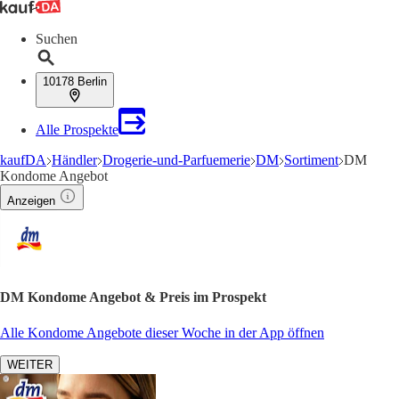
Suchen
10178 Berlin
Alle Prospekte
kaufDA
Händler
Drogerie-und-Parfuemerie
DM
Sortiment
DM
Kondome Angebot
Anzeigen
DM Kondome Angebot & Preis im Prospekt
Alle Kondome Angebote dieser Woche in der App öffnen
WEITER