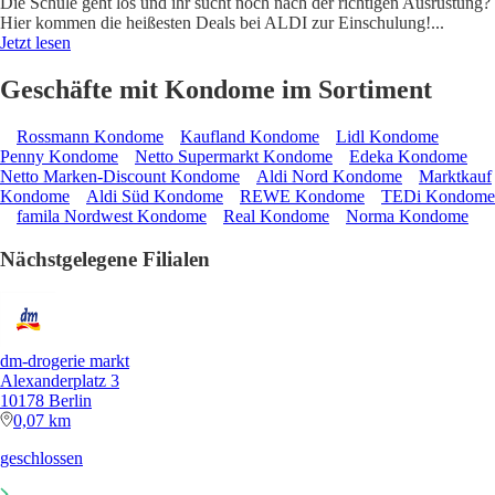
Die Schule geht los und ihr sucht noch nach der richtigen Ausrüstung?
Hier kommen die heißesten Deals bei ALDI zur Einschulung!
...
Jetzt lesen
Geschäfte mit Kondome im Sortiment
Rossmann Kondome
Kaufland Kondome
Lidl Kondome
Penny Kondome
Netto Supermarkt Kondome
Edeka Kondome
Netto Marken-Discount Kondome
Aldi Nord Kondome
Marktkauf
Kondome
Aldi Süd Kondome
REWE Kondome
TEDi Kondome
famila Nordwest Kondome
Real Kondome
Norma Kondome
Nächstgelegene Filialen
dm-drogerie markt
Alexanderplatz 3
10178 Berlin
0,07 km
geschlossen