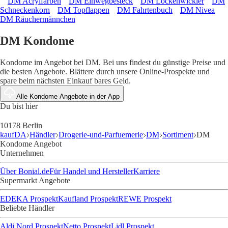
DM Acrylfarben
DM Einwegbesteck
DM Lockenwickler
DM
Schneckenkorn
DM Topflappen
DM Fahrtenbuch
DM Nivea
DM Räuchermännchen
DM Kondome
Kondome im Angebot bei DM. Bei uns findest du günstige Preise und
die besten Angebote. Blättere durch unsere Online-Prospekte und
spare beim nächsten Einkauf bares Geld.
Alle Kondome Angebote in der App
Du bist hier
10178 Berlin
kaufDA
Händler
Drogerie-und-Parfuemerie
DM
Sortiment
DM
Kondome Angebot
Unternehmen
Über Bonial.de
Für Handel und Hersteller
Karriere
Supermarkt Angebote
EDEKA Prospekt
Kaufland Prospekt
REWE Prospekt
Beliebte Händler
Aldi Nord Prospekt
Netto Prospekt
Lidl Prospekt