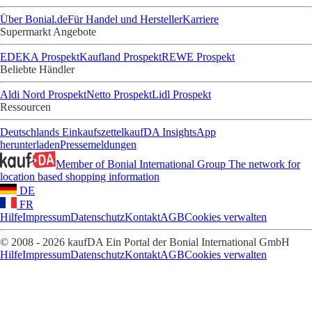
Über Bonial.de
Für Handel und Hersteller
Karriere
Supermarkt Angebote
EDEKA Prospekt
Kaufland Prospekt
REWE Prospekt
Beliebte Händler
Aldi Nord Prospekt
Netto Prospekt
Lidl Prospekt
Ressourcen
Deutschlands Einkaufszettel
kaufDA Insights
App
herunterladen
Pressemeldungen
Member of Bonial International Group
The network for
location based shopping information
DE
FR
Hilfe
Impressum
Datenschutz
Kontakt
AGB
Cookies verwalten
© 2008 - 2026 kaufDA Ein Portal der Bonial International GmbH
Hilfe
Impressum
Datenschutz
Kontakt
AGB
Cookies verwalten