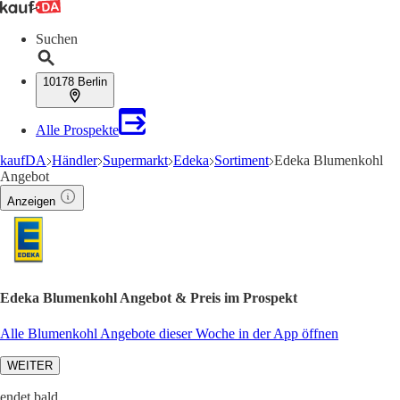
Suchen
10178 Berlin
Alle Prospekte
kaufDA
Händler
Supermarkt
Edeka
Sortiment
Edeka Blumenkohl
Angebot
Anzeigen
Edeka Blumenkohl Angebot & Preis im Prospekt
Alle Blumenkohl Angebote dieser Woche in der App öffnen
WEITER
endet bald