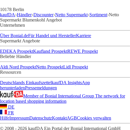
10178 Berlin
kaufDA
Händler
Discounter
Netto Supermarkt
Sortiment
Netto
Supermarkt Blumenkohl Angebot
Unternehmen
Über Bonial.de
Für Handel und Hersteller
Karriere
Supermarkt Angebote
EDEKA Prospekt
Kaufland Prospekt
REWE Prospekt
Beliebte Händler
Aldi Nord Prospekt
Netto Prospekt
Lidl Prospekt
Ressourcen
Deutschlands Einkaufszettel
kaufDA Insights
App
herunterladen
Pressemeldungen
Member of Bonial International Group
The network for
location based shopping information
DE
FR
Hilfe
Impressum
Datenschutz
Kontakt
AGB
Cookies verwalten
© 2008 - 2026 kaufDA Ein Portal der Bonial International GmbH