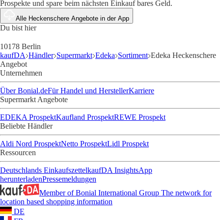
Prospekte und spare beim nächsten Einkauf bares Geld.
Alle Heckenschere Angebote in der App
Du bist hier
10178 Berlin
kaufDA
Händler
Supermarkt
Edeka
Sortiment
Edeka Heckenschere
Angebot
Unternehmen
Über Bonial.de
Für Handel und Hersteller
Karriere
Supermarkt Angebote
EDEKA Prospekt
Kaufland Prospekt
REWE Prospekt
Beliebte Händler
Aldi Nord Prospekt
Netto Prospekt
Lidl Prospekt
Ressourcen
Deutschlands Einkaufszettel
kaufDA Insights
App
herunterladen
Pressemeldungen
Member of Bonial International Group
The network for
location based shopping information
DE