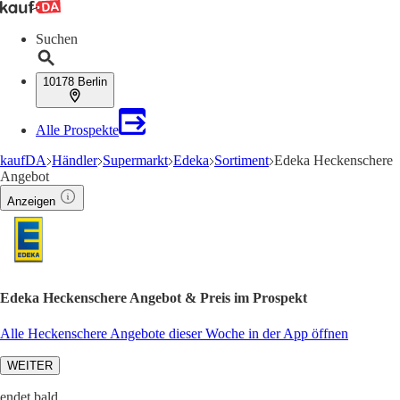
Suchen
10178 Berlin
Alle Prospekte
kaufDA
Händler
Supermarkt
Edeka
Sortiment
Edeka Heckenschere
Angebot
Anzeigen
Edeka Heckenschere Angebot & Preis im Prospekt
Alle Heckenschere Angebote dieser Woche in der App öffnen
WEITER
endet bald