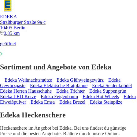
EDEKA
Straßburger Straße 9a-c
10405 Berlin
0,85 km
geöffnet
Sortiment und Angebote von Edeka
Edeka Weihnachtsmütze
Edeka Glühweingewürz
Edeka
Gewürzpaste
Edeka Elektrische Bratpfanne
Edeka Seidenknödel
Edeka Herren Hausschuhe
Edeka Trichter
Edeka Suppengrün
Edeka LED Kerze
Edeka Feigenbaum
Edeka Hot Wheels
Edeka
Eiweißpulver
Edeka Emsa
Edeka Brezel
Edeka Steinpilze
Edeka Heckenschere
Heckenschere im Angebot bei Edeka. Bei uns findest du günstige
Preise und die besten Angebote. Blättere durch unsere Online-