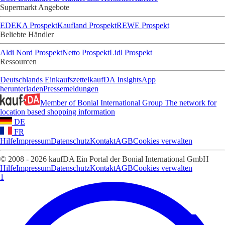
Supermarkt Angebote
EDEKA Prospekt
Kaufland Prospekt
REWE Prospekt
Beliebte Händler
Aldi Nord Prospekt
Netto Prospekt
Lidl Prospekt
Ressourcen
Deutschlands Einkaufszettel
kaufDA Insights
App
herunterladen
Pressemeldungen
Member of Bonial International Group
The network for
location based shopping information
DE
FR
Hilfe
Impressum
Datenschutz
Kontakt
AGB
Cookies verwalten
© 2008 - 2026 kaufDA Ein Portal der Bonial International GmbH
Hilfe
Impressum
Datenschutz
Kontakt
AGB
Cookies verwalten
1