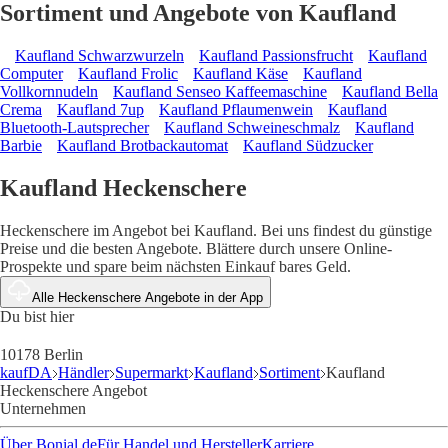
Sortiment und Angebote von Kaufland
Kaufland Schwarzwurzeln
Kaufland Passionsfrucht
Kaufland
Computer
Kaufland Frolic
Kaufland Käse
Kaufland
Vollkornnudeln
Kaufland Senseo Kaffeemaschine
Kaufland Bella
Crema
Kaufland 7up
Kaufland Pflaumenwein
Kaufland
Bluetooth-Lautsprecher
Kaufland Schweineschmalz
Kaufland
Barbie
Kaufland Brotbackautomat
Kaufland Südzucker
Kaufland Heckenschere
Heckenschere im Angebot bei Kaufland. Bei uns findest du günstige
Preise und die besten Angebote. Blättere durch unsere Online-
Prospekte und spare beim nächsten Einkauf bares Geld.
Alle Heckenschere Angebote in der App
Du bist hier
10178 Berlin
kaufDA
Händler
Supermarkt
Kaufland
Sortiment
Kaufland
Heckenschere Angebot
Unternehmen
Über Bonial.de
Für Handel und Hersteller
Karriere