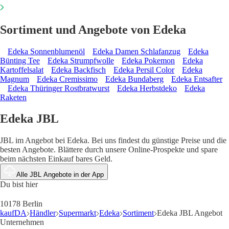
Sortiment und Angebote von Edeka
Edeka Sonnenblumenöl
Edeka Damen Schlafanzug
Edeka
Bünting Tee
Edeka Strumpfwolle
Edeka Pokemon
Edeka
Kartoffelsalat
Edeka Backfisch
Edeka Persil Color
Edeka
Magnum
Edeka Cremissimo
Edeka Bundaberg
Edeka Entsafter
Edeka Thüringer Rostbratwurst
Edeka Herbstdeko
Edeka
Raketen
Edeka JBL
JBL im Angebot bei Edeka. Bei uns findest du günstige Preise und die
besten Angebote. Blättere durch unsere Online-Prospekte und spare
beim nächsten Einkauf bares Geld.
Alle JBL Angebote in der App
Du bist hier
10178 Berlin
kaufDA
Händler
Supermarkt
Edeka
Sortiment
Edeka JBL Angebot
Unternehmen