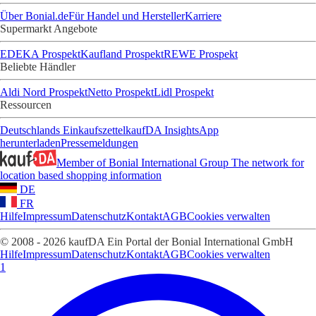
Über Bonial.de
Für Handel und Hersteller
Karriere
Supermarkt Angebote
EDEKA Prospekt
Kaufland Prospekt
REWE Prospekt
Beliebte Händler
Aldi Nord Prospekt
Netto Prospekt
Lidl Prospekt
Ressourcen
Deutschlands Einkaufszettel
kaufDA Insights
App
herunterladen
Pressemeldungen
Member of Bonial International Group
The network for
location based shopping information
DE
FR
Hilfe
Impressum
Datenschutz
Kontakt
AGB
Cookies verwalten
© 2008 - 2026 kaufDA Ein Portal der Bonial International GmbH
Hilfe
Impressum
Datenschutz
Kontakt
AGB
Cookies verwalten
1