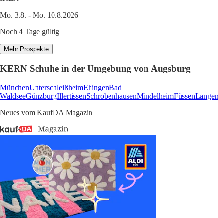
Mo. 3.8. - Mo. 10.8.2026
Noch 4 Tage gültig
Mehr Prospekte
KERN Schuhe in der Umgebung von Augsburg
München
Unterschleißheim
Ehingen
Bad
Waldsee
Günzburg
Illertissen
Schrobenhausen
Mindelheim
Füssen
Lange
Neues vom KaufDA Magazin