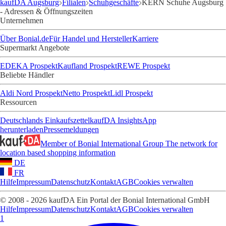
kaufDA Augsburg
Filialen
Schuhgeschäfte
KERN Schuhe Augsburg
- Adressen & Öffnungszeiten
Unternehmen
Über Bonial.de
Für Handel und Hersteller
Karriere
Supermarkt Angebote
EDEKA Prospekt
Kaufland Prospekt
REWE Prospekt
Beliebte Händler
Aldi Nord Prospekt
Netto Prospekt
Lidl Prospekt
Ressourcen
Deutschlands Einkaufszettel
kaufDA Insights
App
herunterladen
Pressemeldungen
Member of Bonial International Group
The network for
location based shopping information
DE
FR
Hilfe
Impressum
Datenschutz
Kontakt
AGB
Cookies verwalten
© 2008 - 2026 kaufDA Ein Portal der Bonial International GmbH
Hilfe
Impressum
Datenschutz
Kontakt
AGB
Cookies verwalten
1