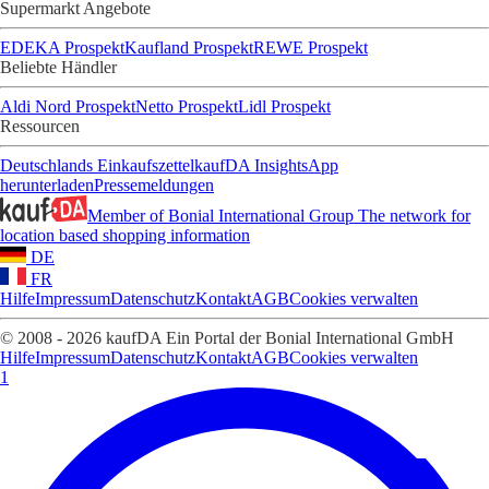
Supermarkt Angebote
EDEKA Prospekt
Kaufland Prospekt
REWE Prospekt
Beliebte Händler
Aldi Nord Prospekt
Netto Prospekt
Lidl Prospekt
Ressourcen
Deutschlands Einkaufszettel
kaufDA Insights
App
herunterladen
Pressemeldungen
Member of Bonial International Group
The network for
location based shopping information
DE
FR
Hilfe
Impressum
Datenschutz
Kontakt
AGB
Cookies verwalten
© 2008 - 2026 kaufDA Ein Portal der Bonial International GmbH
Hilfe
Impressum
Datenschutz
Kontakt
AGB
Cookies verwalten
1