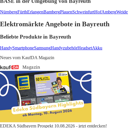
BASE in der Umgebung von Bayreuth
Nürnberg
Fürth
Erlangen
Bamberg
Plauen
Schweinfurt
Hof
Amberg
Weide
Elektromärkte Angebote in Bayreuth
Beliebte Produkte in Bayreuth
Handy
Smartphone
Samsung
Handyzubehör
Headset
Akku
Neues vom KaufDA Magazin
EDEKA Südbayern Prospekt 10.08.2026 - jetzt entdecken!