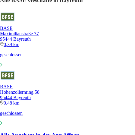
Alle BASE Geschäfte in Bayreuth
BASE
Maximilianstraße 37
95444 Bayreuth
0,39 km
geschlossen
BASE
Hohenzollernring 58
95444 Bayreuth
0,48 km
geschlossen