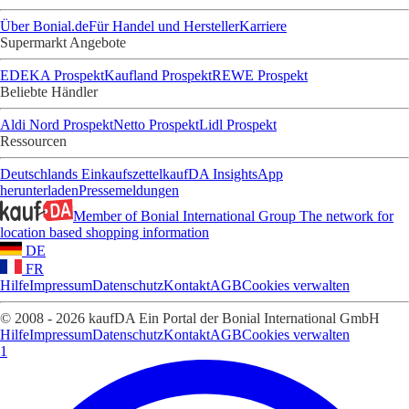
Über Bonial.de
Für Handel und Hersteller
Karriere
Supermarkt Angebote
EDEKA Prospekt
Kaufland Prospekt
REWE Prospekt
Beliebte Händler
Aldi Nord Prospekt
Netto Prospekt
Lidl Prospekt
Ressourcen
Deutschlands Einkaufszettel
kaufDA Insights
App
herunterladen
Pressemeldungen
Member of Bonial International Group
The network for
location based shopping information
DE
FR
Hilfe
Impressum
Datenschutz
Kontakt
AGB
Cookies verwalten
© 2008 - 2026 kaufDA Ein Portal der Bonial International GmbH
Hilfe
Impressum
Datenschutz
Kontakt
AGB
Cookies verwalten
1