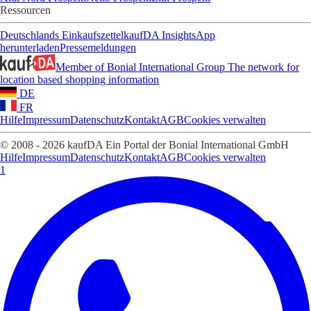
Ressourcen
Deutschlands Einkaufszettel
kaufDA Insights
App
herunterladen
Pressemeldungen
Member of Bonial International Group
The network for
location based shopping information
DE
FR
Hilfe
Impressum
Datenschutz
Kontakt
AGB
Cookies verwalten
© 2008 - 2026 kaufDA Ein Portal der Bonial International GmbH
Hilfe
Impressum
Datenschutz
Kontakt
AGB
Cookies verwalten
1