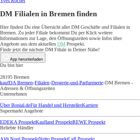
Yves Rocher
DM Filialen in Bremen finden
Hier findest Du eine Übersicht aller DM Geschäfte und Filialen in
Bremen. Zu jeder Filiale bekommst Du per Klick weitere
Informationen zur Lage, den Öffnungszeiten sowie Infos über
Angebote aus dem aktuellen
DM
Prospekt.
Finde jetzt die nächste DM Filiale in Deiner Nähe!
App herunterladen
Du bist hier
28195 Bremen
kaufDA Bremen
Filialen
Drogerie-und-Parfuemerie
DM Bremen -
Adressen & Öffnungszeiten
Unternehmen
Über Bonial.de
Für Handel und Hersteller
Karriere
Supermarkt Angebote
EDEKA Prospekt
Kaufland Prospekt
REWE Prospekt
Beliebte Händler
Aldi Nord Prospekt
Netto Prospekt
Lidl Prospekt