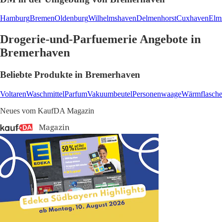
Hamburg
Bremen
Oldenburg
Wilhelmshaven
Delmenhorst
Cuxhaven
Elm
Drogerie-und-Parfuemerie Angebote in
Bremerhaven
Beliebte Produkte in Bremerhaven
Voltaren
Waschmittel
Parfum
Vakuumbeutel
Personenwaage
Wärmflasch
Neues vom KaufDA Magazin