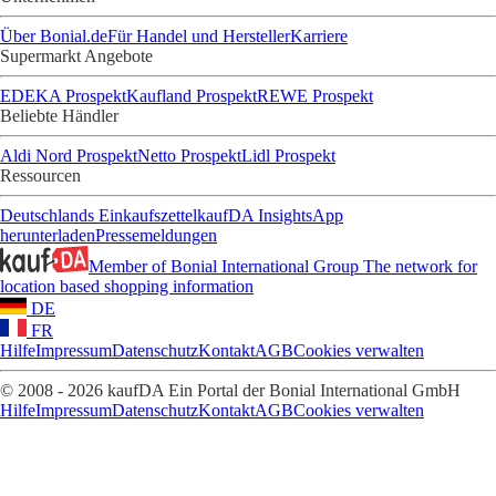
Über Bonial.de
Für Handel und Hersteller
Karriere
Supermarkt Angebote
EDEKA Prospekt
Kaufland Prospekt
REWE Prospekt
Beliebte Händler
Aldi Nord Prospekt
Netto Prospekt
Lidl Prospekt
Ressourcen
Deutschlands Einkaufszettel
kaufDA Insights
App
herunterladen
Pressemeldungen
Member of Bonial International Group
The network for
location based shopping information
DE
FR
Hilfe
Impressum
Datenschutz
Kontakt
AGB
Cookies verwalten
© 2008 - 2026 kaufDA Ein Portal der Bonial International GmbH
Hilfe
Impressum
Datenschutz
Kontakt
AGB
Cookies verwalten