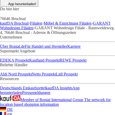
App herunterladen!
Du bist hier
76646 Bruchsal
kaufDA Bruchsal
Filialen
Möbel & Einrichtung Filialen
GARANT
Wohndesign Filialen
GARANT Wohndesign Filiale - Bannweideweg
4, 76646 Bruchsal - Adresse & Öffnungszeiten
Unternehmen
Über Bonial.de
Für Handel und Hersteller
Karriere
Supermarkt Angebote
EDEKA Prospekt
Kaufland Prospekt
REWE Prospekt
Beliebte Händler
Aldi Nord Prospekt
Netto Prospekt
Lidl Prospekt
Ressourcen
Deutschlands Einkaufszettel
kaufDA Insights
App
herunterladen
Pressemeldungen
Member of Bonial International Group
The network for
location based shopping information
DE
FR