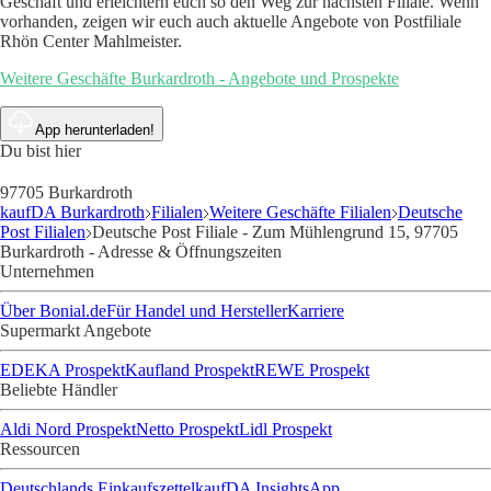
Geschäft und erleichtern euch so den Weg zur nächsten Filiale. Wenn
vorhanden, zeigen wir euch auch aktuelle Angebote von Postfiliale
Rhön Center Mahlmeister.
Weitere Geschäfte Burkardroth - Angebote und Prospekte
App herunterladen!
Du bist hier
97705 Burkardroth
kaufDA Burkardroth
Filialen
Weitere Geschäfte Filialen
Deutsche
Post Filialen
Deutsche Post Filiale - Zum Mühlengrund 15, 97705
Burkardroth - Adresse & Öffnungszeiten
Unternehmen
Über Bonial.de
Für Handel und Hersteller
Karriere
Supermarkt Angebote
EDEKA Prospekt
Kaufland Prospekt
REWE Prospekt
Beliebte Händler
Aldi Nord Prospekt
Netto Prospekt
Lidl Prospekt
Ressourcen
Deutschlands Einkaufszettel
kaufDA Insights
App