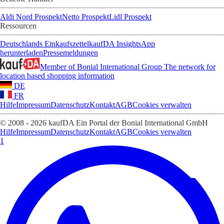
Aldi Nord Prospekt
Netto Prospekt
Lidl Prospekt
Ressourcen
Deutschlands Einkaufszettel
kaufDA Insights
App
herunterladen
Pressemeldungen
Member of Bonial International Group
The network for
location based shopping information
DE
FR
Hilfe
Impressum
Datenschutz
Kontakt
AGB
Cookies verwalten
© 2008 - 2026 kaufDA Ein Portal der Bonial International GmbH
Hilfe
Impressum
Datenschutz
Kontakt
AGB
Cookies verwalten
1