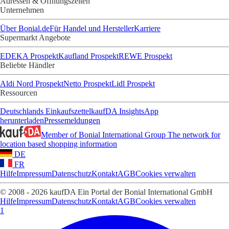
Adressen & Öffnungszeiten
Unternehmen
Über Bonial.de
Für Handel und Hersteller
Karriere
Supermarkt Angebote
EDEKA Prospekt
Kaufland Prospekt
REWE Prospekt
Beliebte Händler
Aldi Nord Prospekt
Netto Prospekt
Lidl Prospekt
Ressourcen
Deutschlands Einkaufszettel
kaufDA Insights
App
herunterladen
Pressemeldungen
Member of Bonial International Group
The network for
location based shopping information
DE
FR
Hilfe
Impressum
Datenschutz
Kontakt
AGB
Cookies verwalten
© 2008 - 2026 kaufDA Ein Portal der Bonial International GmbH
Hilfe
Impressum
Datenschutz
Kontakt
AGB
Cookies verwalten
1