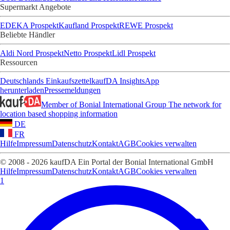
Supermarkt Angebote
EDEKA Prospekt
Kaufland Prospekt
REWE Prospekt
Beliebte Händler
Aldi Nord Prospekt
Netto Prospekt
Lidl Prospekt
Ressourcen
Deutschlands Einkaufszettel
kaufDA Insights
App
herunterladen
Pressemeldungen
Member of Bonial International Group
The network for
location based shopping information
DE
FR
Hilfe
Impressum
Datenschutz
Kontakt
AGB
Cookies verwalten
© 2008 - 2026 kaufDA Ein Portal der Bonial International GmbH
Hilfe
Impressum
Datenschutz
Kontakt
AGB
Cookies verwalten
1