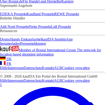
Über Bonial.de
Für Handel und Hersteller
Karriere
Supermarkt Angebote
EDEKA Prospekt
Kaufland Prospekt
REWE Prospekt
Beliebte Händler
Aldi Nord Prospekt
Netto Prospekt
Lidl Prospekt
Ressourcen
Deutschlands Einkaufszettel
kaufDA Insights
App
herunterladen
Pressemeldungen
Member of Bonial International Group
The network for
location based shopping information
DE
FR
Hilfe
Impressum
Datenschutz
Kontakt
AGB
Cookies verwalten
© 2008 - 2026 kaufDA Ein Portal der Bonial International GmbH
Hilfe
Impressum
Datenschutz
Kontakt
AGB
Cookies verwalten
1