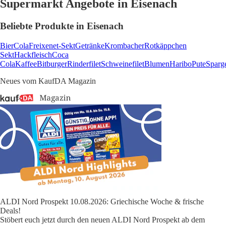
Supermarkt Angebote in Eisenach
Beliebte Produkte in Eisenach
Bier
Cola
Freixenet-Sekt
Getränke
Krombacher
Rotkäppchen
Sekt
Hackfleisch
Coca
Cola
Kaffee
Bitburger
Rinderfilet
Schweinefilet
Blumen
Haribo
Pute
Sparg
Neues vom KaufDA Magazin
ALDI Nord Prospekt 10.08.2026: Griechische Woche & frische
Deals!
Stöbert euch jetzt durch den neuen ALDI Nord Prospekt ab dem