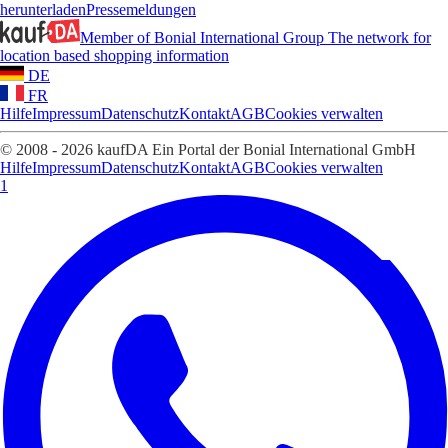
herunterladen
Pressemeldungen
Member of Bonial International Group
The network for
location based shopping information
DE
FR
Hilfe
Impressum
Datenschutz
Kontakt
AGB
Cookies verwalten
© 2008 - 2026 kaufDA Ein Portal der Bonial International GmbH
Hilfe
Impressum
Datenschutz
Kontakt
AGB
Cookies verwalten
1