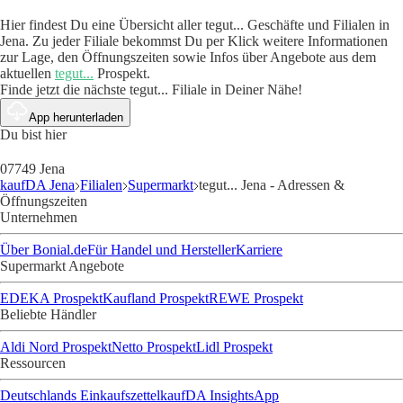
Hier findest Du eine Übersicht aller tegut... Geschäfte und Filialen in
Jena. Zu jeder Filiale bekommst Du per Klick weitere Informationen
zur Lage, den Öffnungszeiten sowie Infos über Angebote aus dem
aktuellen
tegut...
Prospekt.
Finde jetzt die nächste tegut... Filiale in Deiner Nähe!
App herunterladen
Du bist hier
07749 Jena
kaufDA Jena
Filialen
Supermarkt
tegut... Jena - Adressen &
Öffnungszeiten
Unternehmen
Über Bonial.de
Für Handel und Hersteller
Karriere
Supermarkt Angebote
EDEKA Prospekt
Kaufland Prospekt
REWE Prospekt
Beliebte Händler
Aldi Nord Prospekt
Netto Prospekt
Lidl Prospekt
Ressourcen
Deutschlands Einkaufszettel
kaufDA Insights
App