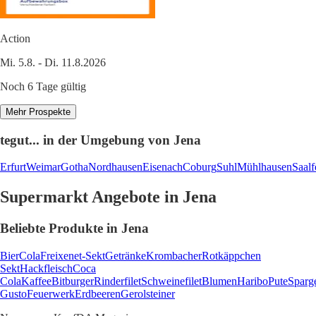
Action
Mi. 5.8. - Di. 11.8.2026
Noch 6 Tage gültig
Mehr Prospekte
tegut... in der Umgebung von Jena
Erfurt
Weimar
Gotha
Nordhausen
Eisenach
Coburg
Suhl
Mühlhausen
Saalf
Supermarkt Angebote in Jena
Beliebte Produkte in Jena
Bier
Cola
Freixenet-Sekt
Getränke
Krombacher
Rotkäppchen
Sekt
Hackfleisch
Coca
Cola
Kaffee
Bitburger
Rinderfilet
Schweinefilet
Blumen
Haribo
Pute
Sparg
Gusto
Feuerwerk
Erdbeeren
Gerolsteiner