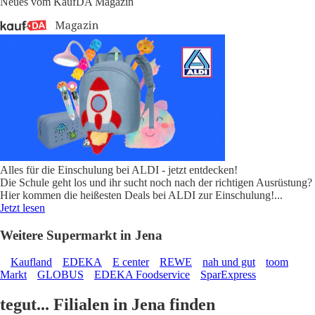
Neues vom KaufDA Magazin
Alles für die Einschulung bei ALDI - jetzt entdecken!
Die Schule geht los und ihr sucht noch nach der richtigen Ausrüstung?
Hier kommen die heißesten Deals bei ALDI zur Einschulung!
...
Jetzt lesen
Weitere Supermarkt in Jena
Kaufland
EDEKA
E center
REWE
nah und gut
toom
Markt
GLOBUS
EDEKA Foodservice
SparExpress
tegut... Filialen in Jena finden