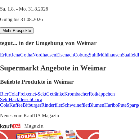
Sa. 1.8. - Mo. 31.8.2026
Gültig bis 31.08.2026
Mehr Prospekte
tegut... in der Umgebung von Weimar
Erfurt
Jena
Gotha
Nordhausen
Eisenach
Coburg
Suhl
Mühlhausen
Saalfeld
Supermarkt Angebote in Weimar
Beliebte Produkte in Weimar
Bier
Cola
Freixenet-Sekt
Getränke
Krombacher
Rotkäppchen
Sekt
Hackfleisch
Coca
Cola
Kaffee
Bitburger
Rinderfilet
Schweinefilet
Blumen
Haribo
Pute
Sparg
Neues vom KaufDA Magazin