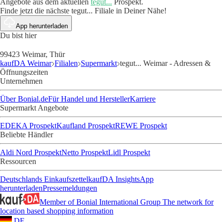
Angebote aus dem aktuellen
tegut...
Prospekt.
Finde jetzt die nächste tegut... Filiale in Deiner Nähe!
App herunterladen
Du bist hier
99423 Weimar, Thür
kaufDA Weimar
Filialen
Supermarkt
tegut... Weimar - Adressen &
Öffnungszeiten
Unternehmen
Über Bonial.de
Für Handel und Hersteller
Karriere
Supermarkt Angebote
EDEKA Prospekt
Kaufland Prospekt
REWE Prospekt
Beliebte Händler
Aldi Nord Prospekt
Netto Prospekt
Lidl Prospekt
Ressourcen
Deutschlands Einkaufszettel
kaufDA Insights
App
herunterladen
Pressemeldungen
Member of Bonial International Group
The network for
location based shopping information
DE