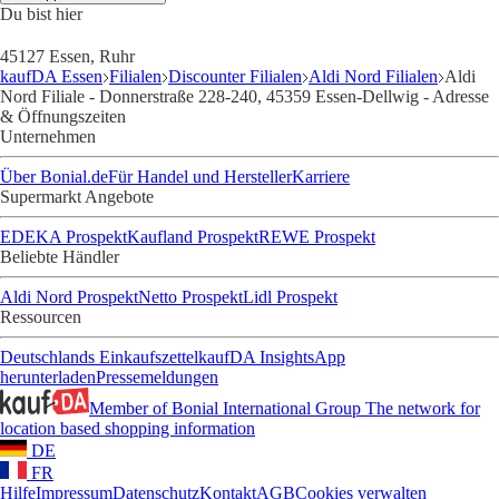
Du bist hier
45127 Essen, Ruhr
kaufDA Essen
Filialen
Discounter Filialen
Aldi Nord Filialen
Aldi
Nord Filiale - Donnerstraße 228-240, 45359 Essen-Dellwig - Adresse
& Öffnungszeiten
Unternehmen
Über Bonial.de
Für Handel und Hersteller
Karriere
Supermarkt Angebote
EDEKA Prospekt
Kaufland Prospekt
REWE Prospekt
Beliebte Händler
Aldi Nord Prospekt
Netto Prospekt
Lidl Prospekt
Ressourcen
Deutschlands Einkaufszettel
kaufDA Insights
App
herunterladen
Pressemeldungen
Member of Bonial International Group
The network for
location based shopping information
DE
FR
Hilfe
Impressum
Datenschutz
Kontakt
AGB
Cookies verwalten