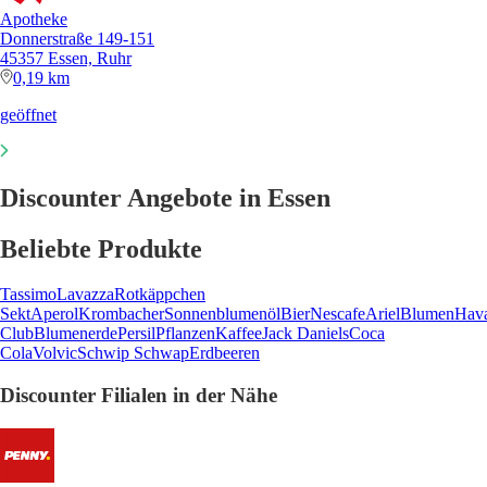
Apotheke
Donnerstraße 149-151
45357 Essen, Ruhr
0,19 km
geöffnet
Discounter Angebote in Essen
Beliebte Produkte
Tassimo
Lavazza
Rotkäppchen
Sekt
Aperol
Krombacher
Sonnenblumenöl
Bier
Nescafe
Ariel
Blumen
Hav
Club
Blumenerde
Persil
Pflanzen
Kaffee
Jack Daniels
Coca
Cola
Volvic
Schwip Schwap
Erdbeeren
Discounter Filialen in der Nähe