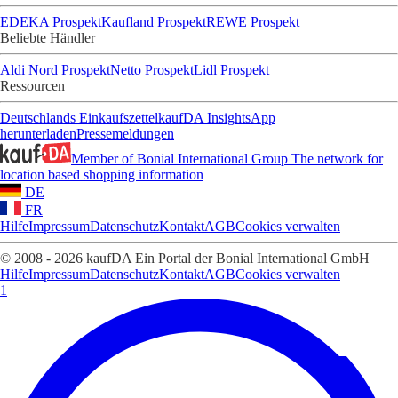
EDEKA Prospekt
Kaufland Prospekt
REWE Prospekt
Beliebte Händler
Aldi Nord Prospekt
Netto Prospekt
Lidl Prospekt
Ressourcen
Deutschlands Einkaufszettel
kaufDA Insights
App
herunterladen
Pressemeldungen
Member of Bonial International Group
The network for
location based shopping information
DE
FR
Hilfe
Impressum
Datenschutz
Kontakt
AGB
Cookies verwalten
© 2008 - 2026 kaufDA Ein Portal der Bonial International GmbH
Hilfe
Impressum
Datenschutz
Kontakt
AGB
Cookies verwalten
1