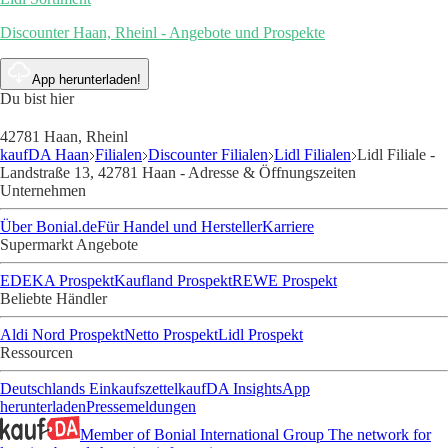
Discounter Haan, Rheinl - Angebote und Prospekte
App herunterladen!
Du bist hier
42781 Haan, Rheinl
kaufDA Haan
Filialen
Discounter Filialen
Lidl Filialen
Lidl Filiale -
Landstraße 13, 42781 Haan - Adresse & Öffnungszeiten
Unternehmen
Über Bonial.de
Für Handel und Hersteller
Karriere
Supermarkt Angebote
EDEKA Prospekt
Kaufland Prospekt
REWE Prospekt
Beliebte Händler
Aldi Nord Prospekt
Netto Prospekt
Lidl Prospekt
Ressourcen
Deutschlands Einkaufszettel
kaufDA Insights
App
herunterladen
Pressemeldungen
Member of Bonial International Group
The network for