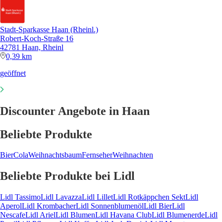
Stadt-Sparkasse Haan (Rheinl.)
Robert-Koch-Straße 16
42781 Haan, Rheinl
0,39 km
geöffnet
Discounter Angebote in Haan
Beliebte Produkte
Bier
Cola
Weihnachtsbaum
Fernseher
Weihnachten
Beliebte Produkte bei Lidl
Lidl Tassimo
Lidl Lavazza
Lidl Lillet
Lidl Rotkäppchen Sekt
Lidl
Aperol
Lidl Krombacher
Lidl Sonnenblumenöl
Lidl Bier
Lidl
Nescafe
Lidl Ariel
Lidl Blumen
Lidl Havana Club
Lidl Blumenerde
Lidl