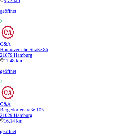
9,73 km
geöffnet
C&A
Hannoversche Straße 86
21079 Hamburg
11,48 km
geöffnet
C&A
Bergedorferstraße 105
21029 Hamburg
16,14 km
geöffnet