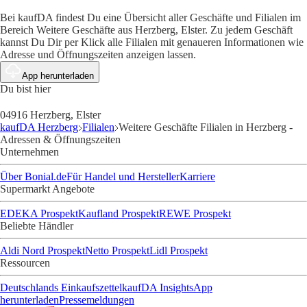
Bei kaufDA findest Du eine Übersicht aller Geschäfte und Filialen im
Bereich Weitere Geschäfte aus Herzberg, Elster. Zu jedem Geschäft
kannst Du Dir per Klick alle Filialen mit genaueren Informationen wie
Adresse und Öffnungszeiten anzeigen lassen.
App herunterladen
Du bist hier
04916 Herzberg, Elster
kaufDA Herzberg
Filialen
Weitere Geschäfte Filialen in Herzberg -
Adressen & Öffnungszeiten
Unternehmen
Über Bonial.de
Für Handel und Hersteller
Karriere
Supermarkt Angebote
EDEKA Prospekt
Kaufland Prospekt
REWE Prospekt
Beliebte Händler
Aldi Nord Prospekt
Netto Prospekt
Lidl Prospekt
Ressourcen
Deutschlands Einkaufszettel
kaufDA Insights
App
herunterladen
Pressemeldungen